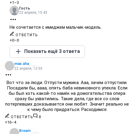
+1
–3
Гость
22 апреля, 15:43
Не сочетается с имиджем мальчик-модель.
ОТВЕТИТЬ
+0
–0
Показать ещё 3 ответа
max.aha
22 апреля, 12:55
Вот что за люди. Отпусти мужика. Ааа, зачем отпустили.
Посадили бы, аааа, опять баба невиновного упекла. Если
бы был хоть какой-то намёк на домогательства опера
сразу бы ухватились. Такие дела, где все со слов
потерпевших доказывается они любят. Значит реально не
к чему было придраться. Расходимся
ОТВЕТИТЬ
8
+16
–4
Bream