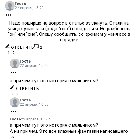
Гость
22 апреля, 15:23
Надо поширше на вопрос в статье взглянуть. Стали на
улицах унисексы (рода "оно") попадаться. Не разберешь
"он" или "она". Спешу сообщить, со зрением у меня все в
порядке
ОТВЕТИТЬ
2
+1
–2
Гость
22 апреля, 15:42
а при чем тут это история с мальчиком?
ОТВЕТИТЬ
+0
–0
Гость
22 апреля, 16:33
Гость
22 апреля, 15:42
а при чем тут это история с мальчиком?
А ни при чем. Это все влажные фантазии написавшего.