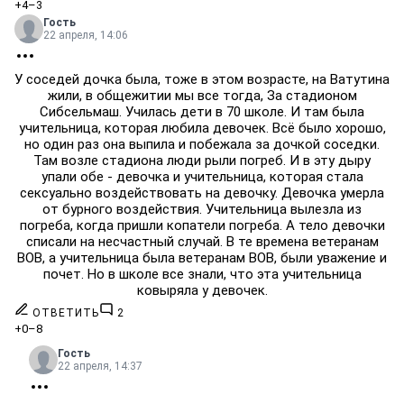
+4
–3
Гость
22 апреля, 14:06
У соседей дочка была, тоже в этом возрасте, на Ватутина
жили, в общежитии мы все тогда, За стадионом
Сибсельмаш. Училась дети в 70 школе. И там была
учительница, которая любила девочек. Всё было хорошо,
но один раз она выпила и побежала за дочкой соседки.
Там возле стадиона люди рыли погреб. И в эту дыру
упали обе - девочка и учительница, которая стала
сексуально воздействовать на девочку. Девочка умерла
от бурного воздействия. Учительница вылезла из
погреба, когда пришли копатели погреба. А тело девочки
списали на несчастный случай. В те времена ветеранам
ВОВ, а учительница была ветеранам ВОВ, были уважение и
почет. Но в школе все знали, что эта учительница
ковыряла у девочек.
ОТВЕТИТЬ
2
+0
–8
Гость
22 апреля, 14:37