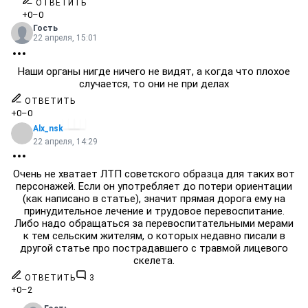
ОТВЕТИТЬ
+0
–0
Гость
22 апреля, 15:01
Наши органы нигде ничего не видят, а когда что плохое
случается, то они не при делах
ОТВЕТИТЬ
+0
–0
Alx_nsk
22 апреля, 14:29
Очень не хватает ЛТП советского образца для таких вот
персонажей. Если он употребляет до потери ориентации
(как написано в статье), значит прямая дорога ему на
принудительное лечение и трудовое перевоспитание.
Либо надо обращаться за перевоспитательными мерами
к тем сельским жителям, о которых недавно писали в
другой статье про пострадавшего с травмой лицевого
скелета.
ОТВЕТИТЬ
3
+0
–2