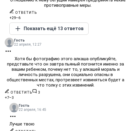
отношению к нему бегущий намерен предпринять некие
противоправные меры.
ОТВЕТИТЬ
+29
–6
Показать ещё 13 ответов
Гость
22 апреля, 12:27
Хотя бы фотографию этого алкаша опубликуйте,
представьте что он завтра пьяный погонится именно за
вашим ребенком, почему нет то, у алкашей мораль и
личность разрушена, они социально опасны в
общественных местах, протрезвеет извиняться будет а
что толку с этих извинений.
ОТВЕТИТЬ
3
+7
–3
Гость
22 апреля, 16:45
Лучше твою