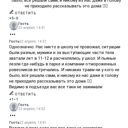
было, всё решали сами, и никому из нас даже в голову
не приходило рассказывать это дома 😵‍💫
ОТВЕТИТЬ
+5
–0
Гость
22 апреля, 14:41
Гость
22 апреля, 14:37
Однозначно. Нас никто в школу не провожал, ситуации
были разные, мужики и за выступающие части тела
хватали лет в 11-12 и расчехлялись у школ. И пьяные
лезли где-нибудь в парке и компании отмороженных
ровесников встречались. И никаких травм ни у кого не
было, всё решали сами, и никому из нас даже в голову
не приходило рассказывать это дома 😵‍💫
Видимо в подъезде вас все таки не зажимали
ОТВЕТИТЬ
+1
–1
Гость
22 апреля, 14:52
Гость
22 апреля, 14:41