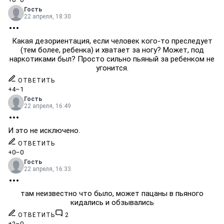
Гость
22 апреля, 18:30
Какая дезориентация, если человек кого-то преследует
(тем более, ребенка) и хватает за ногу? Может, под
наркотиками был? Просто сильно пьяный за ребенком не
угонится.
ОТВЕТИТЬ
+4
–1
Гость
22 апреля, 16:49
И это не исключено.
ОТВЕТИТЬ
+0
–0
Гость
22 апреля, 16:33
там неизвестно что было, может пацаны в пьяного
кидались и обзывались
ОТВЕТИТЬ
2
+2
–0