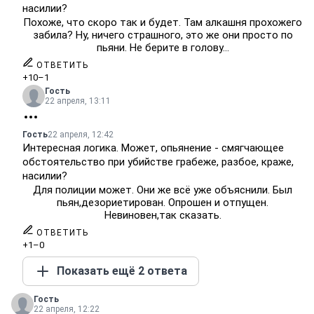
насилии?
Похоже, что скоро так и будет. Там алкашня прохожего
забила? Ну, ничего страшного, это же они просто по
пьяни. Не берите в голову...
ОТВЕТИТЬ
+10
–1
Гость
22 апреля, 13:11
Гость
22 апреля, 12:42
Интересная логика. Может, опьянение - смягчающее
обстоятельство при убийстве грабеже, разбое, краже,
насилии?
Для полиции может. Они же всё уже объяснили. Был
пьян,дезориетирован. Опрошен и отпущен.
Невиновен,так сказать.
ОТВЕТИТЬ
+1
–0
Показать ещё 2 ответа
Гость
22 апреля, 12:22