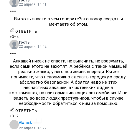
Гость
22 апреля, 14:41
Вы хоть знаете о чем говорите?это позор ссср,а вы
мечтаете об этом.
ОТВЕТИТЬ
+0
–4
Гость
22 апреля, 14:42
Алкашей никак не спасти, не вылечить, не вразумить,
если сами этого не захотят. А ребёнка с такой мамашей
реально жалко, у него вся жизнь впереди. Вы же
понимаете, что невозможно сделать городскую среду
абсолютно безопасной. А боятся надо не этих
несчастных алкашей, а чистеньких дядей в
костюмчиках, на притормаживающих автомобилях. И не
видеть во всех людях преступников, чтобы в случае
необходимости обратиться к ним за помощью.
ОТВЕТИТЬ
+3
–2
Alx_nsk
22 апреля, 15:27