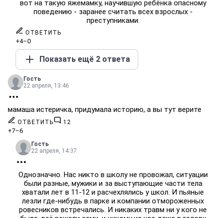
вот на такую яжемамку, научившую ребёнка опасному
поведению - заранее считать всех взрослых -
преступниками.
ОТВЕТИТЬ
+4
–0
Показать ещё 2 ответа
Гость
22 апреля, 13:46
мамаша истеричка, придумала историю, а вы тут верите
ОТВЕТИТЬ
12
+7
–6
Гость
22 апреля, 14:37
Однозначно. Нас никто в школу не провожал, ситуации
были разные, мужики и за выступающие части тела
хватали лет в 11-12 и расчехлялись у школ. И пьяные
лезли где-нибудь в парке и компании отмороженных
ровесников встречались. И никаких травм ни у кого не