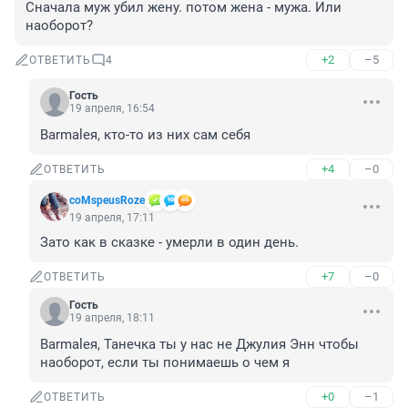
Сначала муж убил жену. потом жена - мужа. Или 
наоборот?
+2
–5
ОТВЕТИТЬ
4
Гость
19 апреля, 16:54
Barmaleя, кто-то из них сам себя
+4
–0
ОТВЕТИТЬ
coMspeusRoze
19 апреля, 17:11
Зато как в сказке - умерли в один день.
+7
–0
ОТВЕТИТЬ
Гость
19 апреля, 18:11
Barmaleя, Танечка ты у нас не Джулия Энн чтобы 
наоборот, если ты понимаешь о чем я
+0
–1
ОТВЕТИТЬ