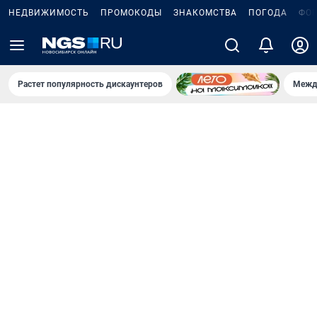
НЕДВИЖИМОСТЬ
ПРОМОКОДЫ
ЗНАКОМСТВА
ПОГОДА
ФО
Растет популярность дискаунтеров
Межд