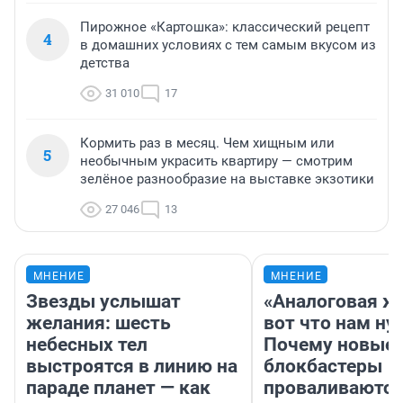
Пирожное «Картошка»: классический рецепт
4
в домашних условиях с тем самым вкусом из
детства
31 010
17
Кормить раз в месяц. Чем хищным или
5
необычным украсить квартиру — смотрим
зелёное разнообразие на выставке экзотики
27 046
13
МНЕНИЕ
МНЕНИЕ
Звезды услышат
«Аналоговая ж
желания: шесть
вот что нам ну
небесных тел
Почему новые
выстроятся в линию на
блокбастеры
параде планет — как
проваливаются,