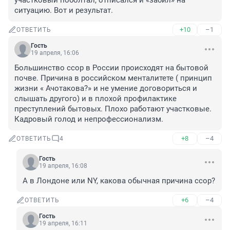
участковый поболтал, отписался и «забил» на 
ситуацию. Вот и результат.
+10
–1
ОТВЕТИТЬ
Гость
19 апреля, 16:06
Большинство ссор в России происходят на бытовой 
почве. Причина в российском менталитете ( принцип 
жизни « Ачотакова?» и не умение договориться и 
слышать другого) и в плохой профилактике 
преступлений бытовых. Плохо работают участковые. 
Кадровый голод и непрофессионализм.
+8
–4
ОТВЕТИТЬ
4
Гость
19 апреля, 16:08
А в Лондоне или NY, какова обычная причина ссор?
+6
–4
ОТВЕТИТЬ
Гость
19 апреля, 16:11