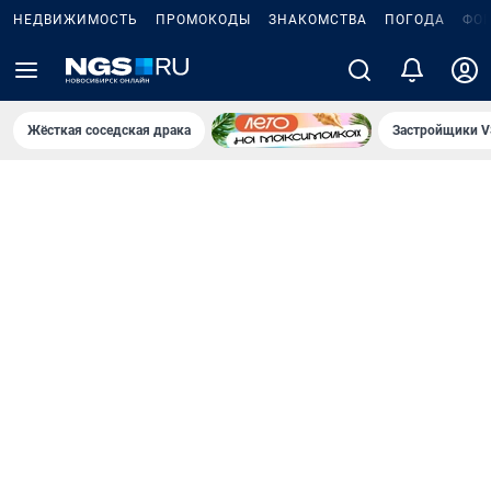
НЕДВИЖИМОСТЬ
ПРОМОКОДЫ
ЗНАКОМСТВА
ПОГОДА
ФО
Жёсткая соседская драка
Застройщики V