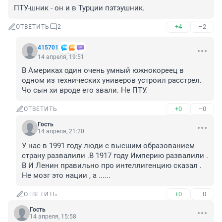
ПТУ-шник - он и в Турции пэтэушник.
+4
–2
ОТВЕТИТЬ
2
415701
14 апреля, 19:51
В Америках один очень умный южнокореец в 
одном из технических универов устроил расстрел. 
Чо сын хи вроде его звали. Не ПТУ.
+0
–0
ОТВЕТИТЬ
Гость
14 апреля, 21:20
У нас в 1991 году люди с высшим образованием 
страну развалили .В 1917 году Империю развалили . 
В И Ленин правильно про интеллигенцию сказал . 
Не мозг это нации , а ......
+0
–0
ОТВЕТИТЬ
Гость
14 апреля, 15:58