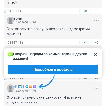
и что?
+0
–0
ОТВЕТИТЬ
Гость
14 апреля, 18:51
Это потому что правун у них такой и демократии 
дефицит!
+1
–0
ОТВЕТИТЬ
Гость
14 апреля, 17:29
Получай награды за комментарии и другие 
задания!
Рассудить случившееся по истинному закону - по 
шариату - может только имам, это же в 
Подробнее в профиле
мусульманском обществе всё произошло.
+0
–1
ОТВЕТИТЬ
415701
14 апреля, 16:21
Это всё исламистские ценности. И влияние 
копуктерных игор.