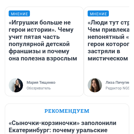
МНЕНИЕ
МНЕНИЕ
«Игрушки больше не
«Люди тут стр
герои истории». Чему
Чем привлекае
учит пятая часть
непонятный «Н
популярной детской
герои которого
франшизы и почему
застряли в
она полезна взрослым
мистическом о
Мария Тищенко
Лиза Пичугина
Обозреватель
Редактор NGS.R
РЕКОМЕНДУЕМ
«Сыночки-корзиночки» заполонили
Екатеринбург: почему уральские