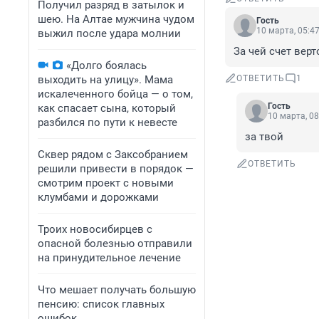
Получил разряд в затылок и
шею. На Алтае мужчина чудом
Гость
10 марта, 05:4
выжил после удара молнии
За чей счет вер
«Долго боялась
выходить на улицу». Мама
ОТВЕТИТЬ
1
искалеченного бойца — о том,
Гость
как спасает сына, который
10 марта, 08
разбился по пути к невесте
за твой
Сквер рядом с Заксобранием
ОТВЕТИТЬ
решили привести в порядок —
смотрим проект с новыми
клумбами и дорожками
Троих новосибирцев с
опасной болезнью отправили
на принудительное лечение
Что мешает получать большую
пенсию: список главных
ошибок