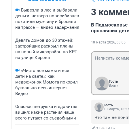
ПЕРЕЙТИ К ПУ
3 комме
Вывезли в лес и выбивали
деньги: четверо новосибирцев
похитили мужчину и бросили
В Подмосковье 
на трассе — видео задержания
пропавших дет
Девять домов до 30 этажей:
10 марта 2026, 03:05
застройщик раскрыл планы
на новый микрорайон по КРТ
на улице Кирова
«Чисто все мамы и все
дети на свете»: как
медвежонок Момота покорил
Гость
Войти
буквально весь интернет.
Видео
Гость
Опасная петрушка и ядовитая
10 марта, 13:2
вишня: какие растения чаще
Что там не поня
всего путают со съедобными
ОТВЕТИТЬ