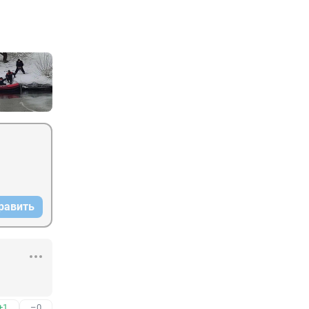
равить
+1
–0