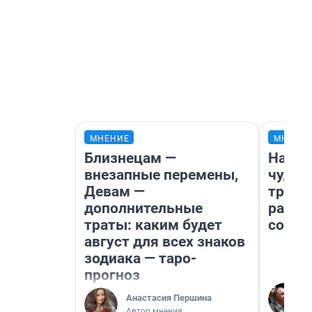
МНЕНИЕ
МНЕНИ
Близнецам —
Насле
внезапные перемены,
чудом
Девам —
транс
дополнительные
разне
траты: каким будет
совет
август для всех знаков
зодиака — таро-
прогноз
Анастасия Першина
Автор мнения