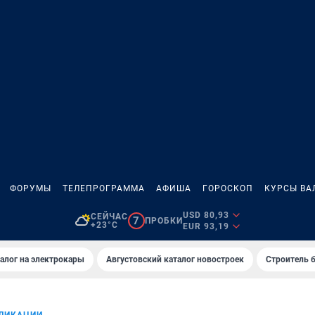
ФОРУМЫ
ТЕЛЕПРОГРАММА
АФИША
ГОРОСКОП
КУРСЫ ВА
USD 80,93
СЕЙЧАС
7
ПРОБКИ
+23°C
EUR 93,19
алог на электрокары
Августовский каталог новостроек
Строитель б