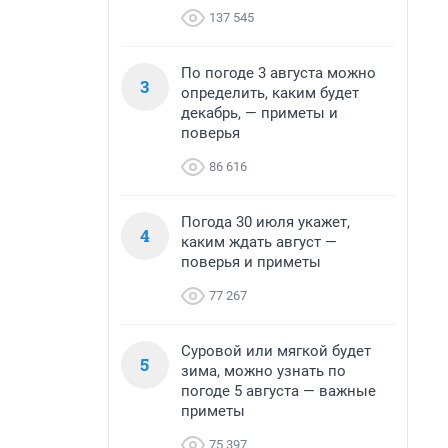
137 545
По погоде 3 августа можно
3
определить, каким будет
декабрь, — приметы и
поверья
86 616
Погода 30 июля укажет,
4
каким ждать август —
поверья и приметы
77 267
Суровой или мягкой будет
5
зима, можно узнать по
погоде 5 августа — важные
приметы
75 397