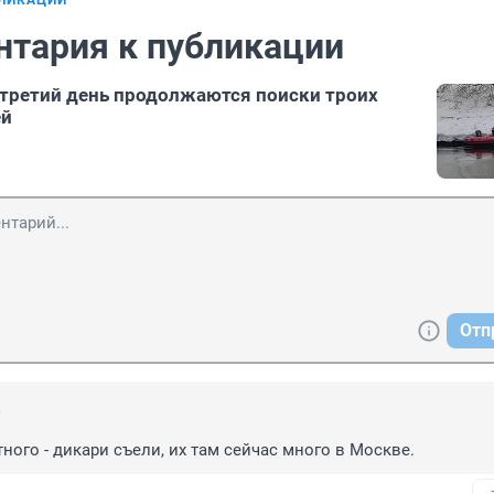
БЛИКАЦИИ
нтария к публикации
третий день продолжаются поиски троих
ей
Отп
7
тного - дикари съели, их там сейчас много в Москве.