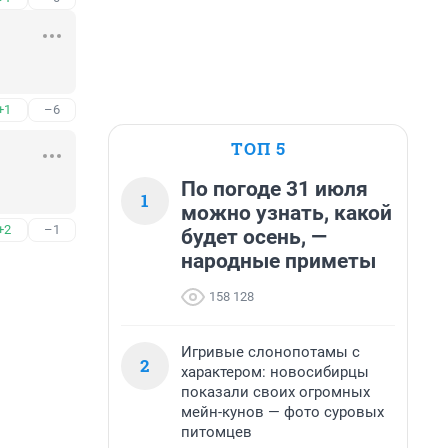
+1
–6
ТОП 5
По погоде 31 июля
1
можно узнать, какой
+2
–1
будет осень, —
народные приметы
158 128
Игривые слонопотамы с
2
характером: новосибирцы
показали своих огромных
мейн-кунов — фото суровых
питомцев