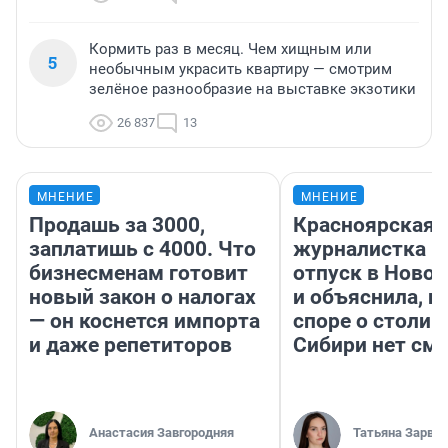
Кормить раз в месяц. Чем хищным или
5
необычным украсить квартиру — смотрим
зелёное разнообразие на выставке экзотики
26 837
13
МНЕНИЕ
МНЕНИЕ
Продашь за 3000,
Красноярская
заплатишь с 4000. Что
журналистка п
бизнесменам готовит
отпуск в Ново
новый закон о налогах
и объяснила, п
— он коснется импорта
споре о столиц
и даже репетиторов
Сибири нет см
Анастасия Завгородняя
Татьяна Зарва