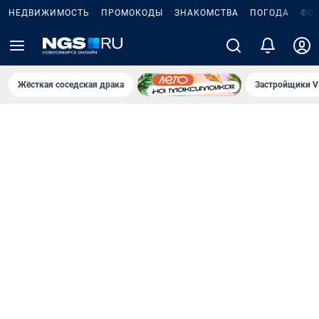
НЕДВИЖИМОСТЬ
ПРОМОКОДЫ
ЗНАКОМСТВА
ПОГОДА
ФО
Жёсткая соседская драка
Застройщики V