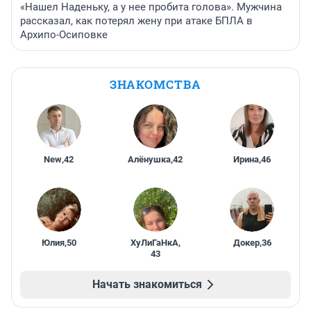
«Нашел Наденьку, а у нее пробита голова». Мужчина
рассказал, как потерял жену при атаке БПЛА в
Архипо-Осиповке
ЗНАКОМСТВА
New
,
42
Алёнушка
,
42
Ирина
,
46
Юлия
,
50
ХуЛиГаНкА
,
Докер
,
36
43
Начать знакомиться