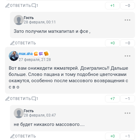
+1
–0
ОТВЕТИТЬ
1
Гость
28 февраля, 00:11
Зато получили маткапитал и фсе ,
+0
–0
ОТВЕТИТЬ
max.aha
27 февраля, 21:28
Вот вам онижедети яжматерей. Доигрались!! Дальше 
больше. Слово пацана и тому подобное цветочками 
окажутся, особенно после массового возвращения с 
с в о
+7
–1
ОТВЕТИТЬ
1
Гость
28 февраля, 03:47
не будет никакого массового....
+0
–1
ОТВЕТИТЬ