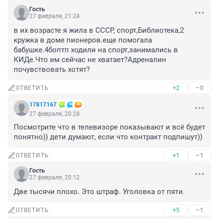
Гость
27 февраля, 21:24
в их возрасте я жила в СCCP, спорт,Библиотека,2 
кружка в доме пионеров.еще помогала 
бабушке.4боптп ходили на спорт,занимались в 
КИДе.Что им сейчас не хватает?Адреналин 
почувствовать хотят?
+2
–0
ОТВЕТИТЬ
17817167
27 февраля, 20:28
Посмотрите что в телевизоре показывают и всё будет 
понятно)) дети думают, если что контракт подпишут))
+1
–1
ОТВЕТИТЬ
Гость
27 февраля, 20:12
Две тысячи плохо. Это штраф. Уголовка от пяти.
+5
–1
ОТВЕТИТЬ