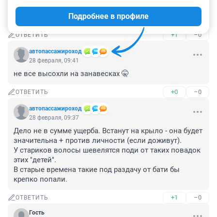
Ну что, мамаши, узнаёте своих отпрысков?! Или ваши 
Подробнее в профиле
дитачки не такие?!
+1
–0
ОТВЕТИТЬ
автопассажироход
28 февраля, 09:41
не все высохли на занавесках 🤫
+0
–0
ОТВЕТИТЬ
автопассажироход
28 февраля, 09:37
Дело не в сумме ущерба. Встанут на крыло - она будет 
значительна + против личности (если доживут). 

У стариков волосы шевелятся поди от таких повадок 
этих "детей".

В старые времена такие под раздачу от бати бы 
крепко попали.
+1
–0
ОТВЕТИТЬ
Гость