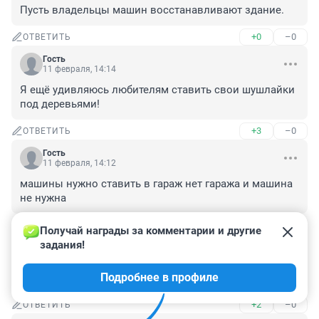
Пусть владельцы машин восстанавливают здание.
+0
–0
ОТВЕТИТЬ
Гость
11 февраля, 14:14
Я ещё удивляюсь любителям ставить свои шушлайки 
под деревьями!
+3
–0
ОТВЕТИТЬ
Гость
11 февраля, 14:12
машины нужно ставить в гараж нет гаража и машина 
не нужна
+3
–0
ОТВЕТИТЬ
Получай награды за комментарии и другие 
задания!
Гость
11 февраля, 14:09
Подробнее в профиле
Был седанчик, стал - пикапчик!!
+2
–0
ОТВЕТИТЬ