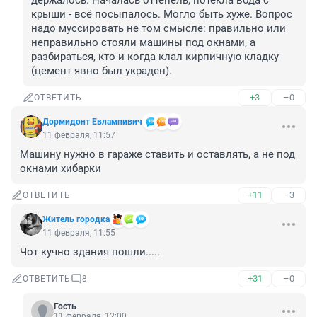
держалось. Началась оттепель, потекла вода с 
крыши - всё посыпалось. Могло быть хуже. Вопрос 
надо муссировать не том смысле: правильно или 
неправильно стояли машины под окнами, а 
разбираться, кто и когда клал кирпичную кладку 
(цемент явно был украден).
+3
–0
ОТВЕТИТЬ
Дормидонт Евлампивич
11 февраля, 11:57
Машину нужно в гараже ставить и оставлять, а не под 
окнами хибарки
+11
–3
ОТВЕТИТЬ
Житель городка
11 февраля, 11:55
Чот кучно здания пошли.....
+31
–0
ОТВЕТИТЬ
8
Гость
11 февраля, 12:00