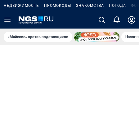
НЕДВИЖИМОСТЬ
ПРОМОКОДЫ
ЗНАКОМСТВА
ПОГОДА
ФО
«Майские» против подставщиков
Налог 