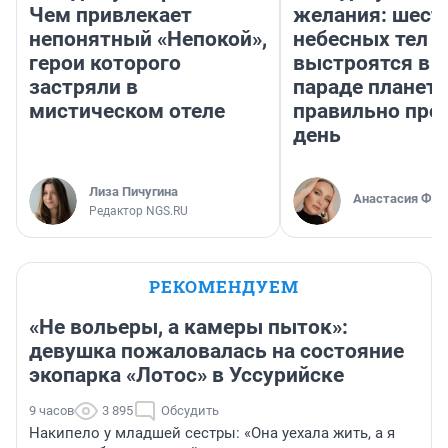
Чем привлекает
желания: шест
непонятный «Непокой»,
небесных тел
герои которого
выстроятся в 
застряли в
параде планет 
мистическом отеле
правильно про
день
Лиза Пичугина
Анастасия Фил
Редактор NGS.RU
РЕКОМЕНДУЕМ
«Не вольеры, а камеры пыток»:
девушка пожаловалась на состояние
экопарка «Лотос» в Уссурийске
9 часов
3 895
Обсудить
Накипело у младшей сестры: «Она уехала жить, а я