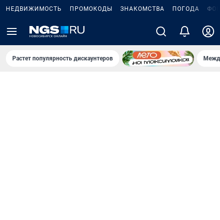
НЕДВИЖИМОСТЬ
ПРОМОКОДЫ
ЗНАКОМСТВА
ПОГОДА
ФО
Растет популярность дискаунтеров
Межд