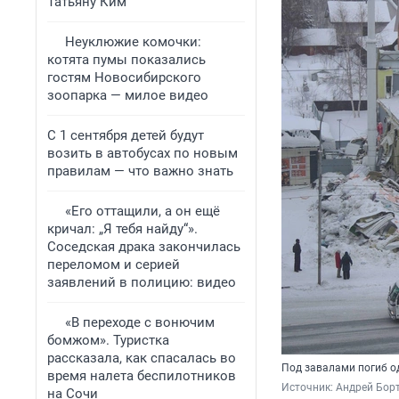
Татьяну Ким
Неуклюжие комочки:
котята пумы показались
гостям Новосибирского
зоопарка — милое видео
С 1 сентября детей будут
возить в автобусах по новым
правилам — что важно знать
«Его оттащили, а он ещё
кричал: „Я тебя найду“».
Соседская драка закончилась
переломом и серией
заявлений в полицию: видео
«В переходе с вонючим
бомжом». Туристка
рассказала, как спасалась во
Под завалами погиб о
время налета беспилотников
Источник: 
Андрей Борт
на Сочи