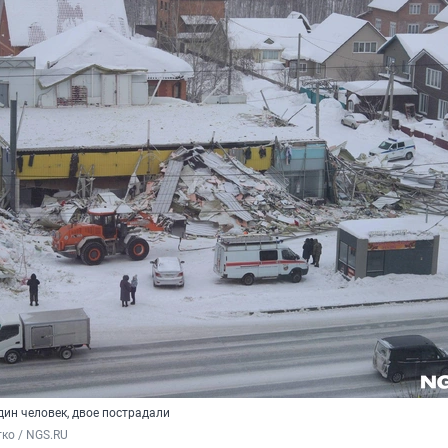
дин человек, двое пострадали
ко / NGS.RU