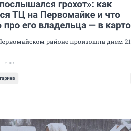
 послышался грохот»: как
ся ТЦ на Первомайке и что
 про его владельца — в карт
 Первомайском районе произошла днем 21
5 107
тариев