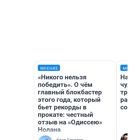
МНЕНИЕ
МНЕНИ
«Никого нельзя
Насле
победить». О чём
чудом
главный блокбастер
транс
этого года, который
разне
бьет рекорды в
совет
прокате: честный
отзыв на «Одиссею»
Нолана
Стас Соколов