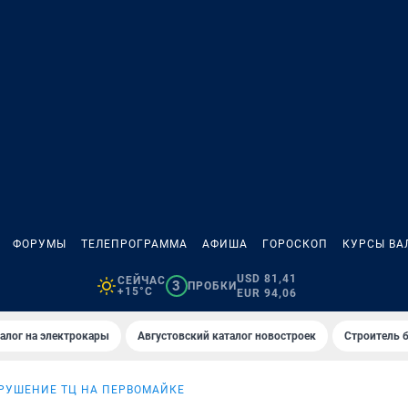
ФОРУМЫ
ТЕЛЕПРОГРАММА
АФИША
ГОРОСКОП
КУРСЫ ВА
USD 81,41
СЕЙЧАС
3
ПРОБКИ
+15°C
EUR 94,06
алог на электрокары
Августовский каталог новостроек
Строитель б
РУШЕНИЕ ТЦ НА ПЕРВОМАЙКЕ