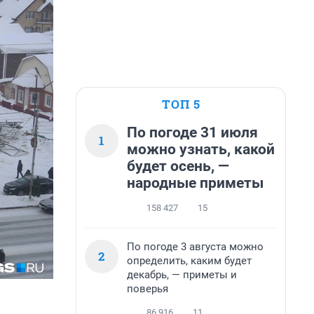
ТОП 5
По погоде 31 июля
1
можно узнать, какой
будет осень, —
народные приметы
158 427
15
По погоде 3 августа можно
2
определить, каким будет
декабрь, — приметы и
поверья
86 916
11