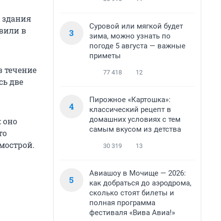
 здания
Суровой или мягкой будет
авили в
3
зима, можно узнать по
погоде 5 августа — важные
приметы
в течение
77 418
12
сь две
Пирожное «Картошка»:
4
классический рецепт в
домашних условиях с тем
 оно
самым вкусом из детства
то
мострой.
30 319
13
Авиашоу в Мочище — 2026:
5
как добраться до аэродрома,
сколько стоят билеты и
полная программа
фестиваля «Вива Авиа!»