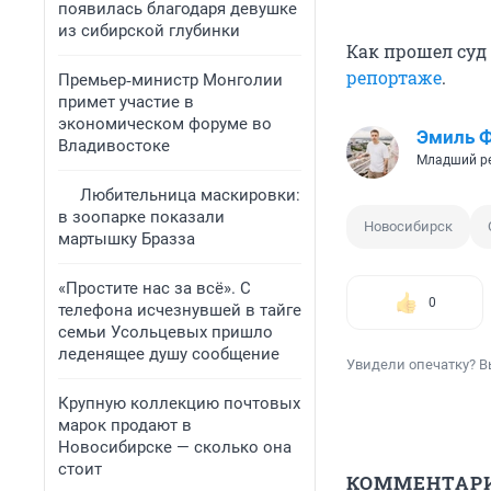
появилась благодаря девушке
из сибирской глубинки
Как прошел суд
репортаже
.
Премьер‑министр Монголии
примет участие в
экономическом форуме во
Эмиль 
Владивостоке
Младший р
Любительница маскировки:
в зоопарке показали
Новосибирск
мартышку Бразза
«Простите нас за всё». С
0
телефона исчезнувшей в тайге
семьи Усольцевых пришло
леденящее душу сообщение
Увидели опечатку? В
Крупную коллекцию почтовых
марок продают в
Новосибирске — сколько она
стоит
КОММЕНТАР