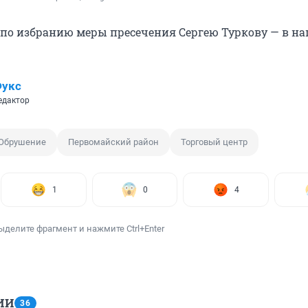
 по избранию меры пресечения Сергею Туркову — в н
Фукс
едактор
Обрушение
Первомайский район
Торговый центр
1
0
4
ыделите фрагмент и нажмите Ctrl+Enter
ИИ
36