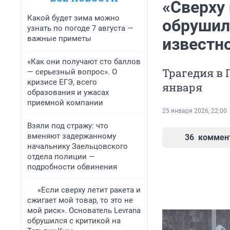
«Сверху
Какой будет зима можно
обрушил
узнать по погоде 7 августа —
важные приметы
известно
«Как они получают сто баллов
Трагедия в
— серьезный вопрос». О
кризисе ЕГЭ, всего
января
образования и ужасах
приемной компании
25 января 2026, 22:00
Взяли под стражу: что
вменяют задержанному
36
коммен
начальнику Заельцовского
отдела полиции —
подробности обвинения
«Если сверху летит ракета и
сжигает мой товар, то это не
мой риск». Основатель Levrana
обрушился с критикой на