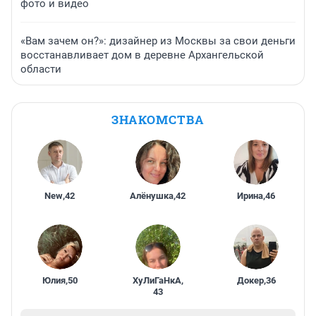
фото и видео
«Вам зачем он?»: дизайнер из Москвы за свои деньги
восстанавливает дом в деревне Архангельской
области
ЗНАКОМСТВА
New
,
42
Алёнушка
,
42
Ирина
,
46
Юлия
,
50
ХуЛиГаНкА
,
Докер
,
36
43