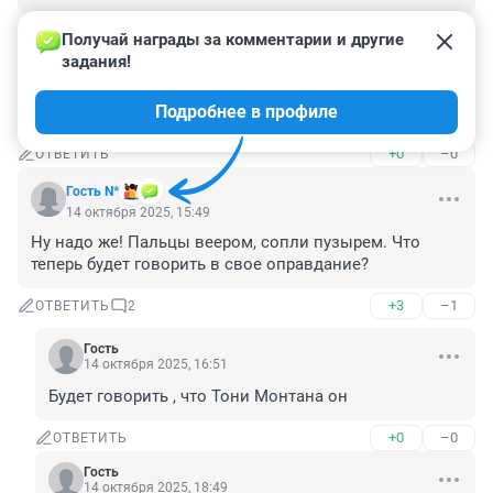
+1
–0
ОТВЕТИТЬ
Получай награды за комментарии и другие 
задания!
Гость
14 октября 2025, 16:50
Подробнее в профиле
Дык а что, пневмат - це оружайка?
+0
–0
ОТВЕТИТЬ
Гость N*
14 октября 2025, 15:49
Ну надо же! Пальцы веером, сопли пузырем. Что 
теперь будет говорить в свое оправдание?
+3
–1
ОТВЕТИТЬ
2
Гость
14 октября 2025, 16:51
Будет говорить , что Тони Монтана он
+0
–0
ОТВЕТИТЬ
Гость
14 октября 2025, 18:49