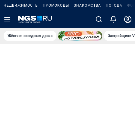
НЕДВИЖИМОСТЬ
ПРОМОКОДЫ
ЗНАКОМСТВА
ПОГОДА
ФО
Жёсткая соседская драка
Застройщики V