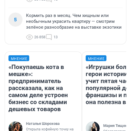
Кормить раз в месяц. Чем хищным или
5
необычным украсить квартиру — смотрим
зелёное разнообразие на выставке экзотики
26 858
13
МНЕНИЕ
МНЕНИЕ
«Покупаешь кота в
«Игрушки боль
мешке»:
герои истории»
предприниматель
учит пятая час
рассказала, как на
популярной де
самом деле устроен
франшизы и п
бизнес со складами
она полезна в
дешевых товаров
Наталья Шорохова
Мария Тищенк
Открыла кофейную точку на