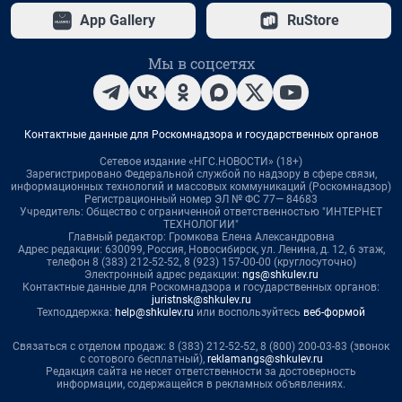
App Gallery
RuStore
Мы в соцсетях
Контактные данные для Роскомнадзора и государственных органов
Сетевое издание «НГС.НОВОСТИ» (18+)
Зарегистрировано Федеральной службой по надзору в сфере связи,
информационных технологий и массовых коммуникаций (Роскомнадзор)
Регистрационный номер ЭЛ № ФС 77— 84683
Учредитель: Общество с ограниченной ответственностью "ИНТЕРНЕТ
ТЕХНОЛОГИИ"
Главный редактор: Громкова Елена Александровна
Адрес редакции: 630099, Россия, Новосибирск, ул. Ленина, д. 12, 6 этаж,
телефон 8 (383) 212-52-52, 8 (923) 157-00-00 (круглосуточно)
Электронный адрес редакции:
ngs@shkulev.ru
Контактные данные для Роскомнадзора и государственных органов:
juristnsk@shkulev.ru
Техподдержка:
help@shkulev.ru
или воспользуйтесь
веб-формой
Связаться с отделом продаж: 8 (383) 212-52-52, 8 (800) 200-03-83 (звонок
с сотового бесплатный),
reklamangs@shkulev.ru
Редакция сайта не несет ответственности за достоверность
информации, содержащейся в рекламных объявлениях.