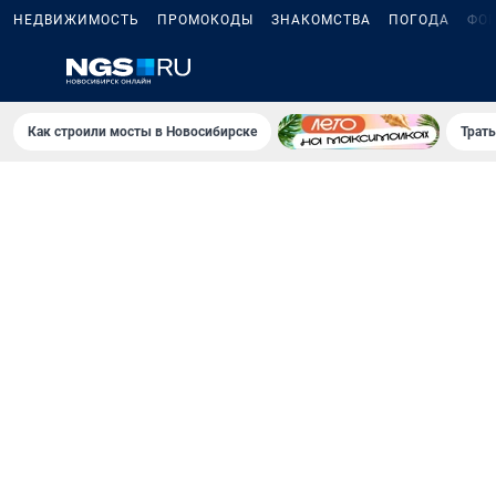
НЕДВИЖИМОСТЬ
ПРОМОКОДЫ
ЗНАКОМСТВА
ПОГОДА
ФО
Как строили мосты в Новосибирске
Траты