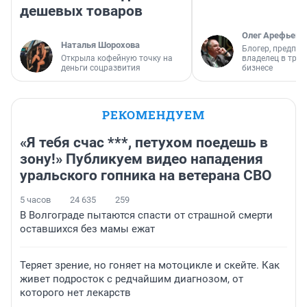
дешевых товаров
Олег Арефьев
Наталья Шорохова
Блогер, предпри
Открыла кофейную точку на
владелец в тра
деньги соцразвития
бизнесе
РЕКОМЕНДУЕМ
«Я тебя счас ***, петухом поедешь в
зону!» Публикуем видео нападения
уральского гопника на ветерана СВО
5 часов
24 635
259
В Волгограде пытаются спасти от страшной смерти
оставшихся без мамы ежат
Теряет зрение, но гоняет на мотоцикле и скейте. Как
живет подросток с редчайшим диагнозом, от
которого нет лекарств