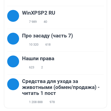
WinXPSP2 RU
7 989
40
Про засаду (часть 7)
10 320
618
Нашли права
623
2
Средства для ухода за
животными (обмен/продажа) -
читать 1 пост
1 208 888
978