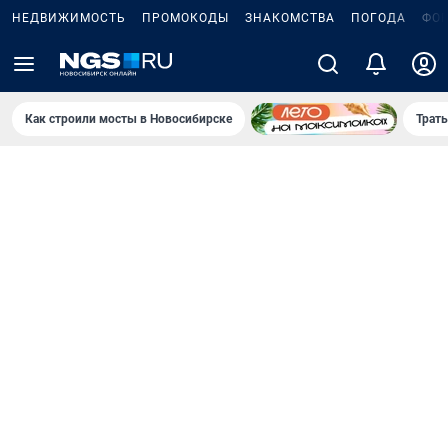
НЕДВИЖИМОСТЬ
ПРОМОКОДЫ
ЗНАКОМСТВА
ПОГОДА
ФО
Как строили мосты в Новосибирске
Траты