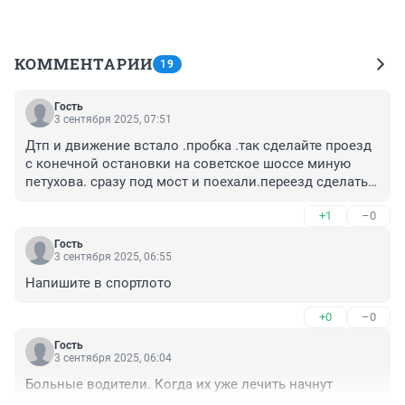
КОММЕНТАРИИ
19
Гость
3 сентября 2025, 07:51
Дтп и движение встало .пробка .так сделайте проезд 
с конечной остановки на советское шоссе миную 
петухова. сразу под мост и поехали.переезд сделать 
еще один или виадук на матрешки .может хоть как то 
+1
–0
разрузить эту дорогу.пока пообещают скоростной 
ковер самолет.трамвай
Гость
3 сентября 2025, 06:55
Напишите в спортлото
+0
–0
Гость
3 сентября 2025, 06:04
Больные водители. Когда их уже лечить начнут