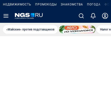
НЕДВИЖИМОСТЬ
ПРОМОКОДЫ
ЗНАКОМСТВА
ПОГОДА
ФО
«Майские» против подставщиков
Налог 