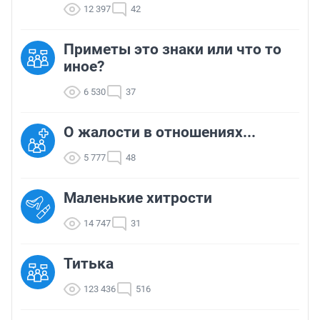
12 397
42
Приметы это знаки или что то
иное?
6 530
37
О жалости в отношениях...
5 777
48
Маленькие хитрости
14 747
31
Титька
123 436
516