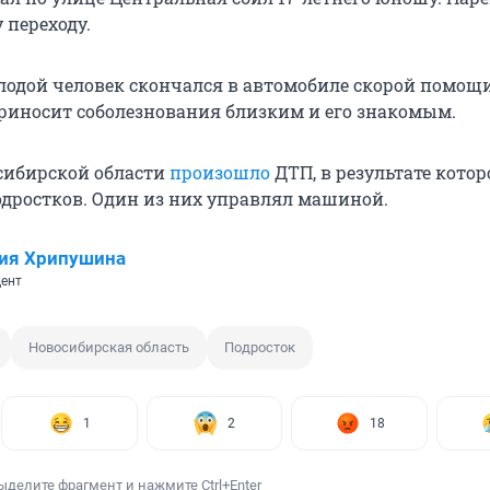
 переходу.
олодой человек скончался в автомобиле скорой помощи
риносит соболезнования близким и его знакомым.
сибирской области
произошло
ДТП, в результате котор
одростков. Один из них управлял машиной.
ия Хрипушина
ент
Новосибирская область
Подросток
1
2
18
ыделите фрагмент и нажмите Ctrl+Enter