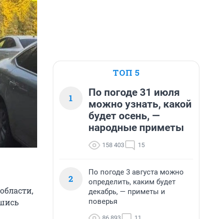
ТОП 5
По погоде 31 июля
1
можно узнать, какой
будет осень, —
народные приметы
158 403
15
По погоде 3 августа можно
2
определить, каким будет
области,
декабрь, — приметы и
поверья
вшись
86 893
11