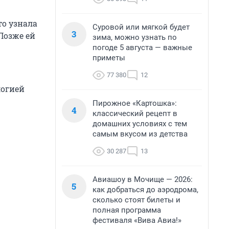
то узнала
Суровой или мягкой будет
3
Позже ей
зима, можно узнать по
погоде 5 августа — важные
приметы
77 380
12
логией
Пирожное «Картошка»:
4
классический рецепт в
домашних условиях с тем
самым вкусом из детства
30 287
13
Авиашоу в Мочище — 2026:
5
как добраться до аэродрома,
сколько стоят билеты и
полная программа
фестиваля «Вива Авиа!»