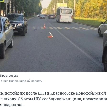
 Краснообске
пекция Новосибирской области
нь, погибший после ДТП в Краснообске Новосибирской 
л школу. Об этом НГС сообщила женщина, представи
и подростка.