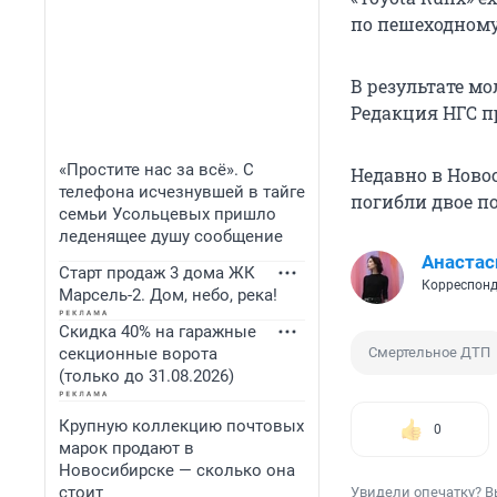
по пешеходному
В результате м
Редакция НГС п
«Простите нас за всё». С
Недавно в Ново
телефона исчезнувшей в тайге
погибли двое п
семьи Усольцевых пришло
леденящее душу сообщение
Анастас
Старт продаж 3 дома ЖК
Корреспонд
Марсель-2. Дом, небо, река!
Скидка 40% на гаражные
секционные ворота
Смертельное ДТП
(только до 31.08.2026)
Крупную коллекцию почтовых
0
марок продают в
Новосибирске — сколько она
стоит
Увидели опечатку? В