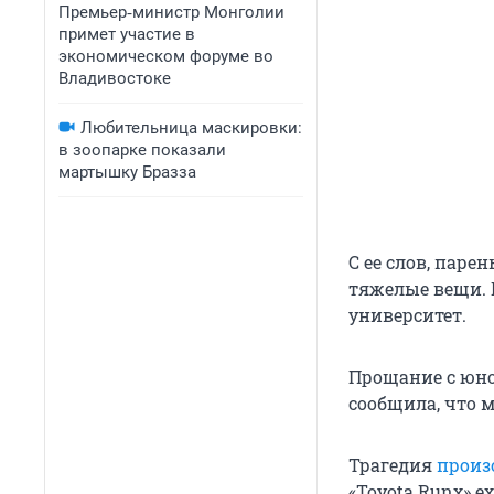
Премьер‑министр Монголии
примет участие в
экономическом форуме во
Владивостоке
Любительница маскировки:
в зоопарке показали
мартышку Бразза
С ее слов, паре
тяжелые вещи. 
университет.
Прощание с юно
сообщила, что м
Трагедия
прои
«Toyota Runx» е