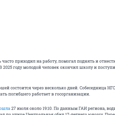
нь часто приходил на работу, помогал поднять и отнест
В 2025 году молодой человек окончил школу и поступи
шей состоится через несколько дней. Собеседница НГ
ать погибшего работает в госорганизации.
зошла
27 июля около 19:10. По данным ГАИ региона, вод
хал по улице Центральная сбил 17-летнего юношу. Пар