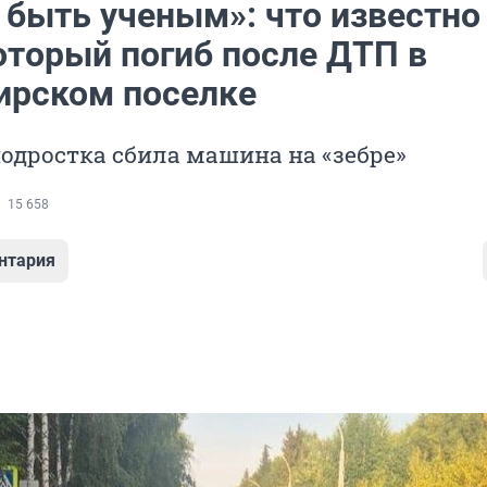
 быть ученым»: что известно
оторый погиб после ДТП в
ирском поселке
подростка сбила машина на «зебре»
15 658
нтария