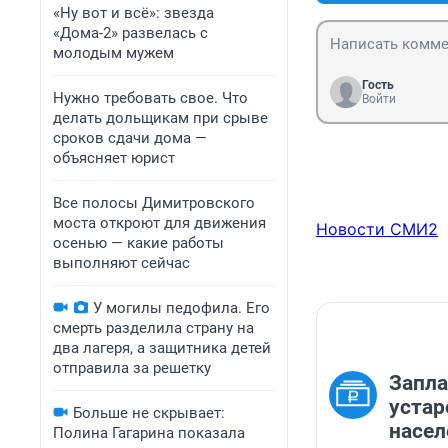
«Ну вот и всё»: звезда
«Дома-2» развелась с
молодым мужем
Гость
Нужно требовать свое. Что
Войти
делать дольщикам при срыве
сроков сдачи дома —
объясняет юрист
Все полосы Димитровского
моста откроют для движения
Новости СМИ2
осенью — какие работы
выполняют сейчас
У могилы педофила. Его
смерть разделила страну на
два лагеря, а защитника детей
отправила за решетку
Запла
устар
Больше не скрывает:
насел
Полина Гагарина показала