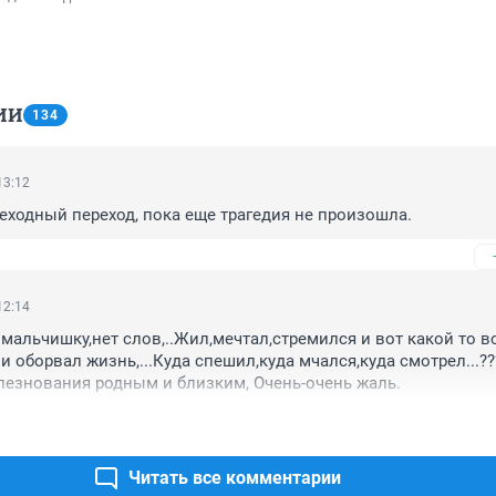
ИИ
134
13:12
еходный переход, пока еще трагедия не произошла.
12:14
 мальчишку,нет слов,..Жил,мечтал,стремился и вот какой то во
и оборвал жизнь,...Куда спешил,куда мчался,куда смотрел...???
лезнования родным и близким, Очень-очень жаль.
Читать все комментарии