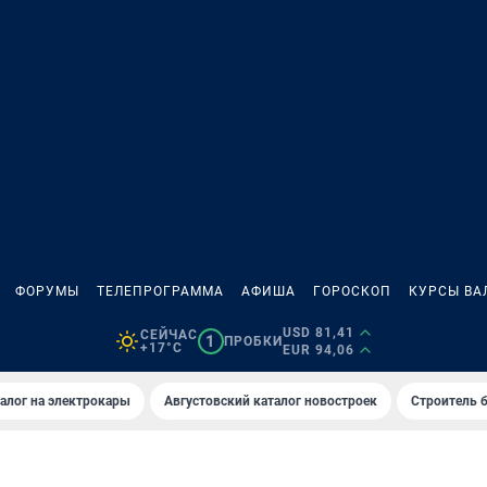
ФОРУМЫ
ТЕЛЕПРОГРАММА
АФИША
ГОРОСКОП
КУРСЫ ВА
USD 81,41
СЕЙЧАС
1
ПРОБКИ
+17°C
EUR 94,06
алог на электрокары
Августовский каталог новостроек
Строитель б