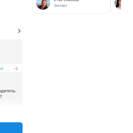
Эксперт
+0
–0
дитель 
 
+1
–0