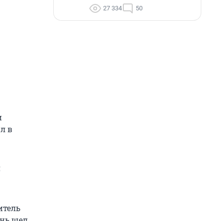
27 334
50
и
л в
С
итель
ень шел