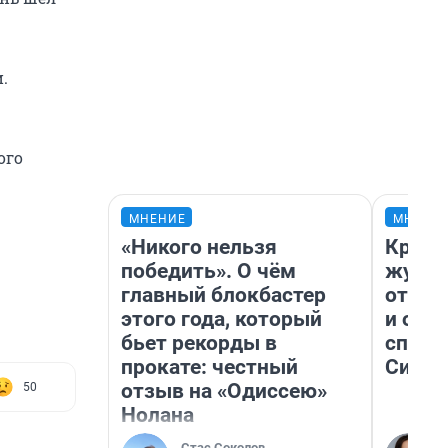
.
ого
МНЕНИЕ
МНЕНИ
«Никого нельзя
Красн
победить». О чём
журна
главный блокбастер
отпус
этого года, который
и объ
бьет рекорды в
споре
прокате: честный
Сибир
отзыв на «Одиссею»
50
Нолана
Стас Соколов