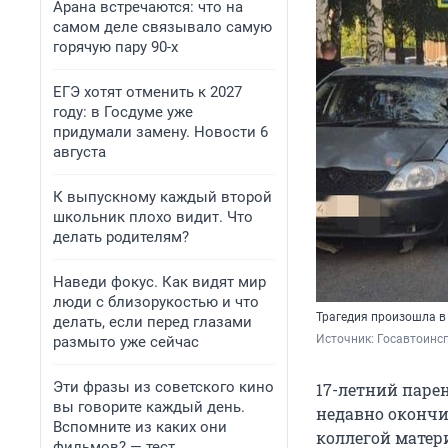
Арана встречаются: что на
самом деле связывало самую
горячую пару 90-х
ЕГЭ хотят отменить к 2027
году: в Госдуме уже
придумали замену. Новости 6
августа
К выпускному каждый второй
школьник плохо видит. Что
делать родителям?
Наведи фокус. Как видят мир
люди с близорукостью и что
Трагедия произошла в
делать, если перед глазами
Источник: 
Госавтоинс
размыто уже сейчас
Эти фразы из советского кино
17-летний паре
вы говорите каждый день.
недавно окончи
Вспомните из каких они
коллегой матер
фильмов? — тест