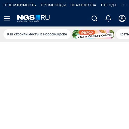
НЕДВИЖИМОСТЬ
ПРОМОКОДЫ
ЗНАКОМСТВА
ПОГОДА
ФО
Как строили мосты в Новосибирске
Траты