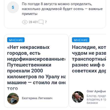
По погоде 8 августа можно определить,
5
насколько дождливой будет осень — важные
приметы
28 431
7
МНЕНИЕ
МНЕНИЕ
«Нет некрасивых
Наследие, кото
городов, есть
чудом не разва
недофинансированные».
транспортный 
Путешественники
разнес миф о 
проехали 2000
советских доро
километров по Уралу на
машине — стоило ли оно
того
Олег Арефьев
Блогер, предпри
Екатерина Литкевич
владелец в тра
бизнесе