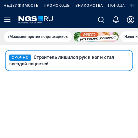
НЕДВИЖИМОСТЬ
ПРОМОКОДЫ
ЗНАКОМСТВА
ПОГОДА
ФО
«Майские» против подставщиков
Налог 
Строитель лишился рук и ног и стал
СРОЧНО
звездой соцсетей