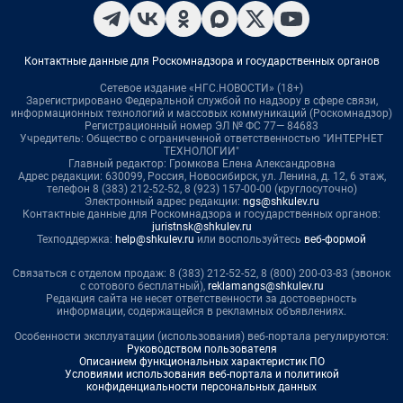
Контактные данные для Роскомнадзора и государственных органов
Сетевое издание «НГС.НОВОСТИ» (18+)
Зарегистрировано Федеральной службой по надзору в сфере связи,
информационных технологий и массовых коммуникаций (Роскомнадзор)
Регистрационный номер ЭЛ № ФС 77— 84683
Учредитель: Общество с ограниченной ответственностью "ИНТЕРНЕТ
ТЕХНОЛОГИИ"
Главный редактор: Громкова Елена Александровна
Адрес редакции: 630099, Россия, Новосибирск, ул. Ленина, д. 12, 6 этаж,
телефон 8 (383) 212-52-52, 8 (923) 157-00-00 (круглосуточно)
Электронный адрес редакции:
ngs@shkulev.ru
Контактные данные для Роскомнадзора и государственных органов:
juristnsk@shkulev.ru
Техподдержка:
help@shkulev.ru
или воспользуйтесь
веб-формой
Связаться с отделом продаж: 8 (383) 212-52-52, 8 (800) 200-03-83 (звонок
с сотового бесплатный),
reklamangs@shkulev.ru
Редакция сайта не несет ответственности за достоверность
информации, содержащейся в рекламных объявлениях.
Особенности эксплуатации (использования) веб-портала регулируются:
Руководством пользователя
Описанием функциональных характеристик ПО
Условиями использования веб-портала и политикой
конфиденциальности персональных данных