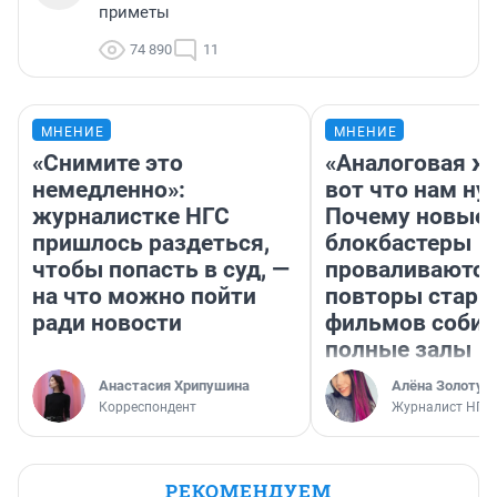
приметы
74 890
11
МНЕНИЕ
МНЕНИЕ
«Снимите это
«Аналоговая ж
немедленно»:
вот что нам ну
журналистке НГС
Почему новые
пришлось раздеться,
блокбастеры
чтобы попасть в суд, —
проваливаются,
на что можно пойти
повторы стары
ради новости
фильмов соби
полные залы
Анастасия Хрипушина
Алёна Золотух
Корреспондент
Журналист НГС
РЕКОМЕНДУЕМ