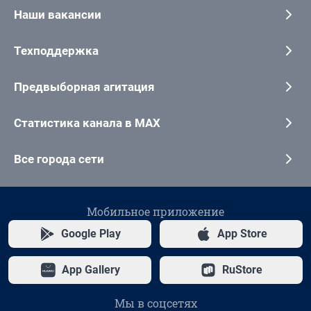
Наши вакансии
Техподдержка
Предвыборная агитация
Статистика канала в MAX
Все города сети
Мобильное приложение
Google Play
App Store
App Gallery
RuStore
Мы в соцсетях