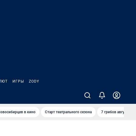
ЛЮТ
ИГРЫ
ZODY
овосибирцев в кино
Старт театрального сезона
7 грибов августа