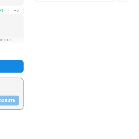
+1
–0
оехал
+1
–1
равить