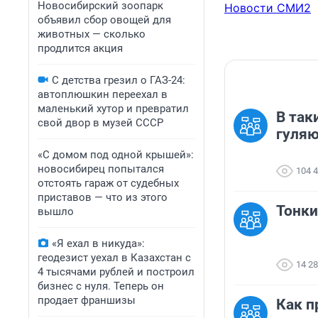
Новосибирский зоопарк
Новости СМИ2
объявил сбор овощей для
животных — сколько
продлится акция
С детства грезил о ГАЗ-24:
автоплюшкин переехал в
маленький хутор и превратил
В так
свой двор в музей СССР
гуля
«С домом под одной крышей»:
новосибирец попытался
104 
отстоять гараж от судебных
приставов — что из этого
Тонки
вышло
«Я ехал в никуда»:
геодезист уехал в Казахстан с
14 2
4 тысячами рублей и построил
бизнес с нуля. Теперь он
продает франшизы
Как п