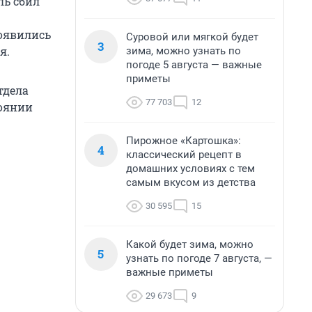
ль сбил
.
оявились
Суровой или мягкой будет
3
я.
зима, можно узнать по
погоде 5 августа — важные
приметы
тдела
77 703
12
тоянии
Пирожное «Картошка»:
4
классический рецепт в
домашних условиях с тем
самым вкусом из детства
30 595
15
Какой будет зима, можно
5
узнать по погоде 7 августа, —
важные приметы
29 673
9