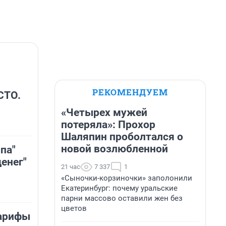
РЕКОМЕНДУЕМ
СТО.
«Четырех мужей
потеряла»: Прохор
Шаляпин проболтался о
новой возлюбленной
па"
енег"
21 час
7 337
1
«Сыночки-корзиночки» заполонили
Екатеринбург: почему уральские
парни массово оставили жен без
цветов
тарифы