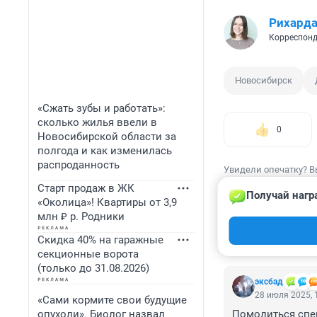
Рихард
Корреспонд
Новосибирск
«Сжать зубы и работать»:
сколько жилья ввели в
0
Новосибирской области за
полгода и как изменилась
распроданность
Увидели опечатку? В
Старт продаж в ЖК
Получай нагр
«Околица»! Квартиры от 3,9
млн ₽ р. Родники
Скидка 40% на гаражные
КОММЕНТАР
секционные ворота
(только до 31.08.2026)
эксбад
28 июля 2025, 
«Сами кормите свои будущие
опухоли». Биолог назвал
Помолиться сп