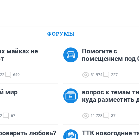
ФОРУМЫ
их майках не
Помогите с
ют
помещением под 
422
649
31 974
227
й мир
вопрос к темам ти
куда разместить д
82
67
11 728
37
роверить любовь?
ТТК новогодние 