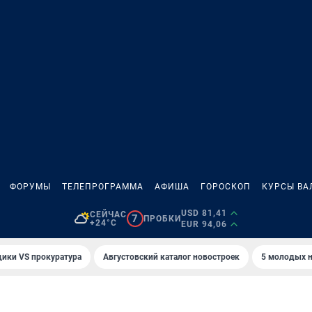
ФОРУМЫ
ТЕЛЕПРОГРАММА
АФИША
ГОРОСКОП
КУРСЫ ВА
USD 81,41
СЕЙЧАС
7
ПРОБКИ
+24°C
EUR 94,06
ики VS прокуратура
Августовский каталог новостроек
5 молодых н