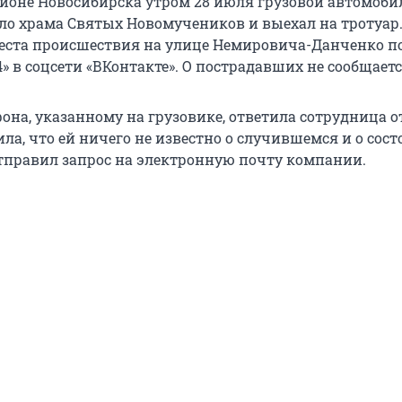
йоне Новосибирска утром 28 июля грузовой автомоби
ло храма
Святых Новомучеников
и выехал на тротуар
еста происшествия на улице Немировича-Данченко п
4» в соцсети «ВКонтакте». О пострадавших не сообщаетс
она, указанному на грузовике, ответила сотрудница о
ла, что ей ничего не известно о случившемся и о сос
отправил запрос на электронную почту компании.