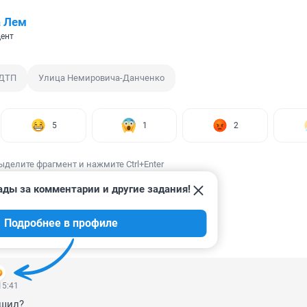
а Лем
ент
ДТП
Улица Немировича-Данченко
5
1
2
ыделите фрагмент и нажмите Ctrl+Enter
ады за комментарии и другие задания!
Подробнее в профиле
ИИ
21
15:41
ешил?