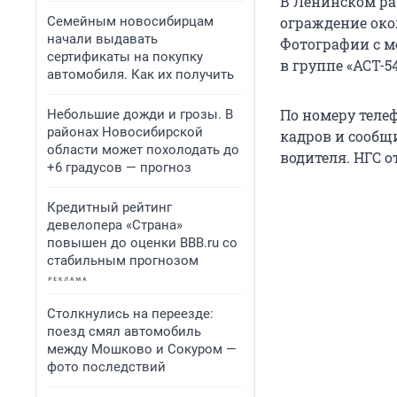
В Ленинском ра
Семейным новосибирцам
ограждение око
начали выдавать
Фотографии с м
сертификаты на покупку
в группе «АСТ-5
автомобиля. Как их получить
По номеру телеф
Небольшие дожди и грозы. В
районах Новосибирской
кадров и сообщи
области может похолодать до
водителя. НГС 
+6 градусов — прогноз
Кредитный рейтинг
девелопера «Страна»
повышен до оценки BBB.ru со
стабильным прогнозом
Столкнулись на переезде:
поезд смял автомобиль
между Мошково и Сокуром —
фото последствий