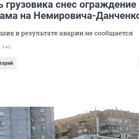
ь грузовика снес ограждение
рама на Немировича-Данченк
ших в результате аварии не сообщается
5 421
тарий