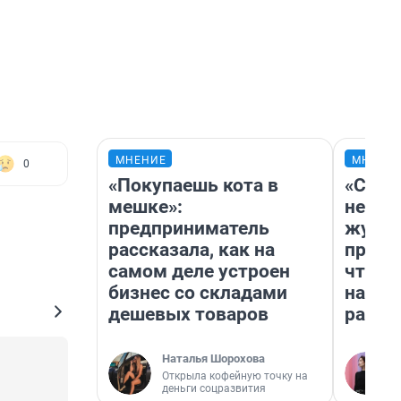
МНЕНИЕ
МНЕНИ
0
«Покупаешь кота в
«Сним
мешке»:
немед
предприниматель
журна
рассказала, как на
пришл
самом деле устроен
чтобы
бизнес со складами
на чт
дешевых товаров
ради 
Наталья Шорохова
Открыла кофейную точку на
деньги соцразвития