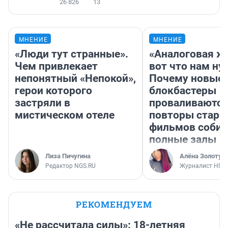
26 826
13
МНЕНИЕ
МНЕНИЕ
«Люди тут странные».
«Аналоговая ж
Чем привлекает
вот что нам ну
непонятный «Непокой»,
Почему новые
герои которого
блокбастеры
застряли в
проваливаются,
мистическом отеле
повторы стары
фильмов соби
полные залы
Лиза Пичугина
Алёна Золотух
Редактор NGS.RU
Журналист НГС
РЕКОМЕНДУЕМ
«Не рассчитала силы»: 18-летняя