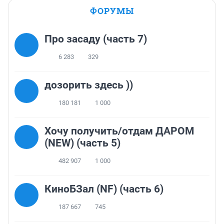
ФОРУМЫ
Про засаду (часть 7)
6 283
329
дозорить здесь ))
180 181
1 000
Хочу получить/отдам ДАРОМ
(NEW) (часть 5)
482 907
1 000
КиноБЗал (NF) (часть 6)
187 667
745