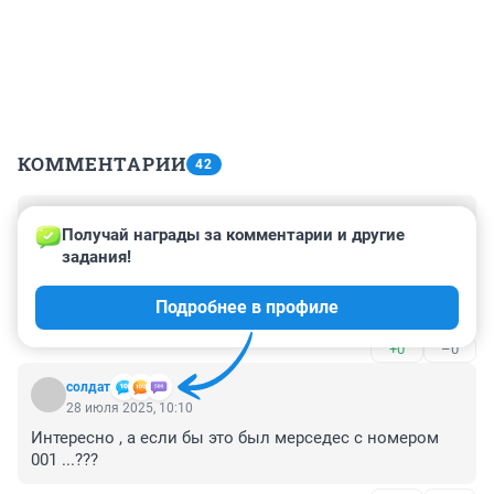
КОММЕНТАРИИ
42
Гость
28 июля 2025, 12:19
Получай награды за комментарии и другие 
задания!
наши доблестные : )))

ооооочень опасного преступника ловят : )))

Подробнее в профиле
столько ресурсов на это спускают в унитаз ( рука 
лицо )
+0
–0
солдат
28 июля 2025, 10:10
Интересно , а если бы это был мерседес с номером 
001 ...???