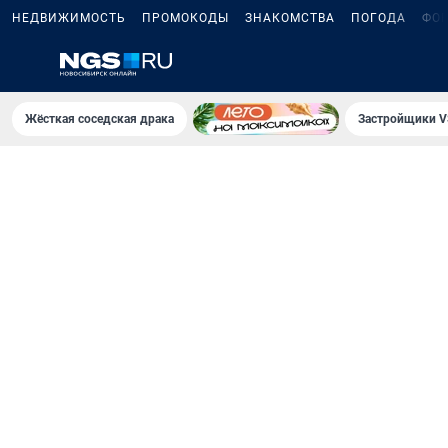
НЕДВИЖИМОСТЬ
ПРОМОКОДЫ
ЗНАКОМСТВА
ПОГОДА
ФО
Жёсткая соседская драка
Застройщики V