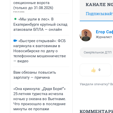
секционные ворота
КАНАЛЕ NG
(только до 31.08.2026)
Подписывайте
«Мы ушли в лес». В
Екатеринбурге крупный склад
атаковали БПЛА — онлайн
Егор Са
Журналист
«Быстрее открывай»: ФСБ
нагрянула к вахтовикам в
Новосибирске по делу о
Смертельное ДТП
телефонном мошенничестве
— видео
0
Вам обязаны повысить
зарплату — причина
Увидели опечатку? В
«Она крикнула: „Дядя Боря!“»
25-летняя туристка исчезла
ночью у океана во Вьетнаме.
Что произошло в последние
минуты ее пропажи
КОММЕНТАР