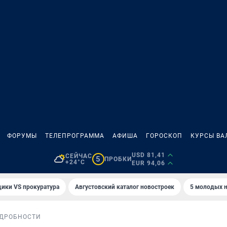
ФОРУМЫ
ТЕЛЕПРОГРАММА
АФИША
ГОРОСКОП
КУРСЫ ВА
USD 81,41
СЕЙЧАС
5
ПРОБКИ
+24°C
EUR 94,06
ики VS прокуратура
Августовский каталог новостроек
5 молодых н
ДРОБНОСТИ