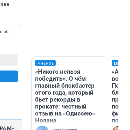
шине
е об
МНЕНИЕ
МНЕНИ
«Никого нельзя
«Анал
победить». О чём
вот ч
главный блокбастер
Почем
этого года, который
блокб
бьет рекорды в
прова
прокате: честный
повто
отзыв на «Одиссею»
фильм
Нолана
полны
ГРАМ-
Стас Соколов