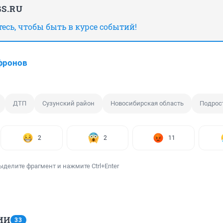
S.RU
сь, чтобы быть в курсе событий!
фронов
ДТП
Сузунский район
Новосибирская область
Подрос
2
2
11
ыделите фрагмент и нажмите Ctrl+Enter
ИИ
33