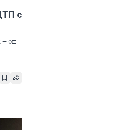
ДТП с
 — он