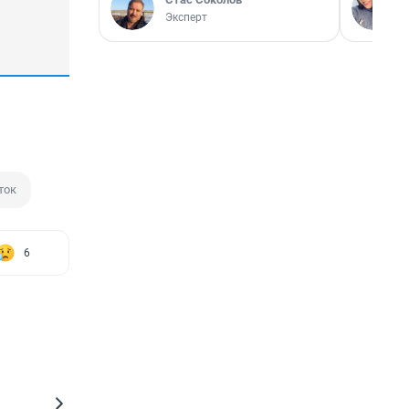
Эксперт
ток
6