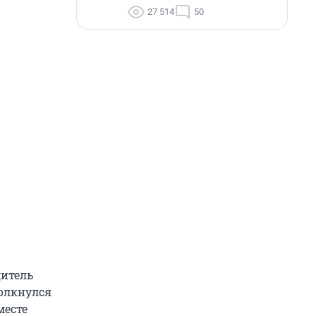
27 514
50
дитель
толкнулся
месте