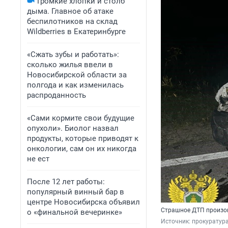
Громкие хлопки и столб
дыма. Главное об атаке
беспилотников на склад
Wildberries в Екатеринбурге
«Сжать зубы и работать»:
сколько жилья ввели в
Новосибирской области за
полгода и как изменилась
распроданность
«Сами кормите свои будущие
опухоли». Биолог назвал
продукты, которые приводят к
онкологии, сам он их никогда
не ест
После 12 лет работы:
популярный винный бар в
центре Новосибирска объявил
Страшное ДТП произош
о «финальной вечеринке»
Источник: 
прокуратур