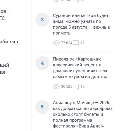
ков —
Суровой или мягкой будет
ГС
3
зима, можно узнать по
погоде 5 августа — важные
приметы
табильно
77 624
12
Пирожное «Картошка»:
4
тний
классический рецепт в
домашних условиях с тем
ние
самым вкусом из детства
30 525
15
Авиашоу в Мочище — 2026:
5
как добраться до аэродрома,
сколько стоят билеты и
полная программа
фестиваля «Вива Авиа!»