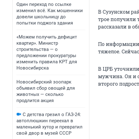
Один переход по ссылке
изменил всё. Как мошенники
В Сузунском ра
довели школьницу до
трое получили 
попытки поджога здания
рассказали в о
«Можем получить дефицит
квартир». Министр
По информации 
строительства — о
тяжелое. Сейчас
предложении прокуратуры
изменить правила КРТ для
Новосибирска
В ЦРБ уточнили
мужчина. Он и о
Новосибирский зоопарк
второго подрост
объявил сбор овощей для
животных — сколько
продлится акция
С детства грезил о ГАЗ-24:
автоплюшкин переехал в
маленький хутор и превратил
свой двор в музей СССР