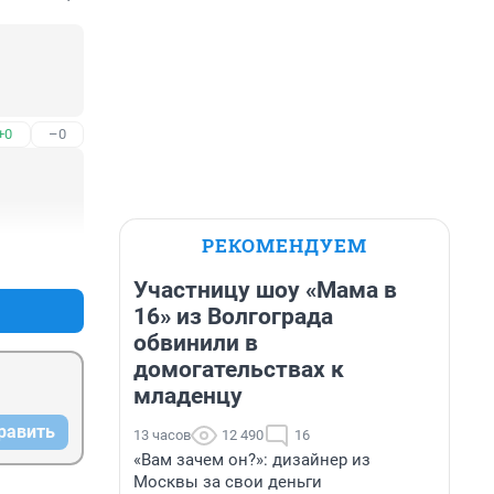
+0
–0
РЕКОМЕНДУЕМ
+0
–0
Участницу шоу «Мама в
16» из Волгограда
обвинили в
домогательствах к
младенцу
равить
13 часов
12 490
16
«Вам зачем он?»: дизайнер из
Москвы за свои деньги