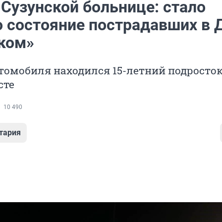
 Сузунской больнице: стало
о состояние пострадавших в 
ком»
томобиля находился 15-летний подросток
сте
10 490
тария