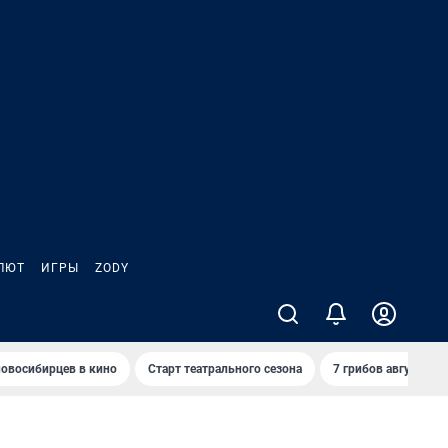
ЛЮТ
ИГРЫ
ZODY
овосибирцев в кино
Старт театрального сезона
7 грибов августа