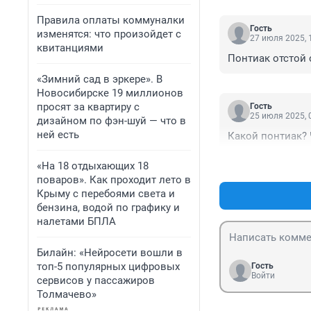
Правила оплаты коммуналки
Гость
изменятся: что произойдет с
27 июля 2025, 
квитанциями
Понтиак отстой 
«Зимний сад в эркере». В
Новосибирске 19 миллионов
просят за квартиру с
Гость
25 июля 2025, 
дизайном по фэн-шуй — что в
ней есть
Какой понтиак? 
«На 18 отдыхающих 18
поваров». Как проходит лето в
Крыму с перебоями света и
бензина, водой по графику и
налетами БПЛА
Билайн: «Нейросети вошли в
топ-5 популярных цифровых
Гость
Войти
сервисов у пассажиров
Толмачево»