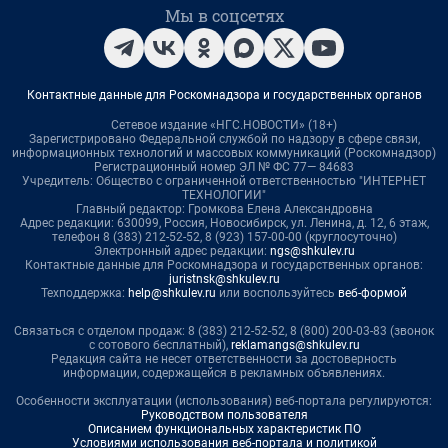
Мы в соцсетях
Контактные данные для Роскомнадзора и государственных органов
Сетевое издание «НГС.НОВОСТИ» (18+)
Зарегистрировано Федеральной службой по надзору в сфере связи,
информационных технологий и массовых коммуникаций (Роскомнадзор)
Регистрационный номер ЭЛ № ФС 77— 84683
Учредитель: Общество с ограниченной ответственностью "ИНТЕРНЕТ
ТЕХНОЛОГИИ"
Главный редактор: Громкова Елена Александровна
Адрес редакции: 630099, Россия, Новосибирск, ул. Ленина, д. 12, 6 этаж,
телефон 8 (383) 212-52-52, 8 (923) 157-00-00 (круглосуточно)
Электронный адрес редакции:
ngs@shkulev.ru
Контактные данные для Роскомнадзора и государственных органов:
juristnsk@shkulev.ru
Техподдержка:
help@shkulev.ru
или воспользуйтесь
веб-формой
Связаться с отделом продаж: 8 (383) 212-52-52, 8 (800) 200-03-83 (звонок
с сотового бесплатный),
reklamangs@shkulev.ru
Редакция сайта не несет ответственности за достоверность
информации, содержащейся в рекламных объявлениях.
Особенности эксплуатации (использования) веб-портала регулируются:
Руководством пользователя
Описанием функциональных характеристик ПО
Условиями использования веб-портала и политикой