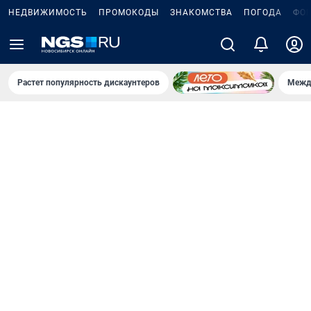
НЕДВИЖИМОСТЬ
ПРОМОКОДЫ
ЗНАКОМСТВА
ПОГОДА
ФО
Растет популярность дискаунтеров
Межд