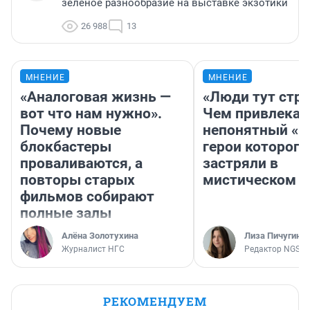
зелёное разнообразие на выставке экзотики
26 988
13
МНЕНИЕ
МНЕНИЕ
«Аналоговая жизнь —
«Люди тут стр
вот что нам нужно».
Чем привлекае
Почему новые
непонятный «Н
блокбастеры
герои которого
проваливаются, а
застряли в
повторы старых
мистическом о
фильмов собирают
полные залы
Алёна Золотухина
Лиза Пичугина
Журналист НГС
Редактор NGS.R
РЕКОМЕНДУЕМ