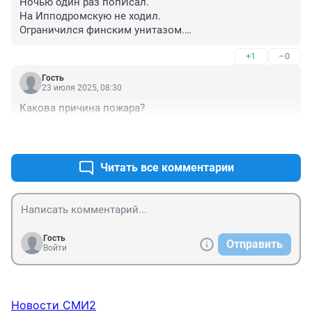
Ночью один раз попИсал.

На Ипподромскую не ходил.

Ограничился финским унитазом.

Попал не прицеливаясь.
+1
–0
Гость
23 июля 2025, 08:30
Какова причина пожара?
+1
–0
Читать все комментарии
Гость
Отправить
Войти
Новости СМИ2