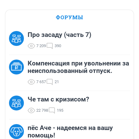
ФОРУМЫ
Про засаду (часть 7)
7 209
390
Компенсация при увольнении за
неиспользованный отпуск.
7 657
21
Че там с кризисом?
22 798
195
пёс Аче - надеемся на вашу
помощь!