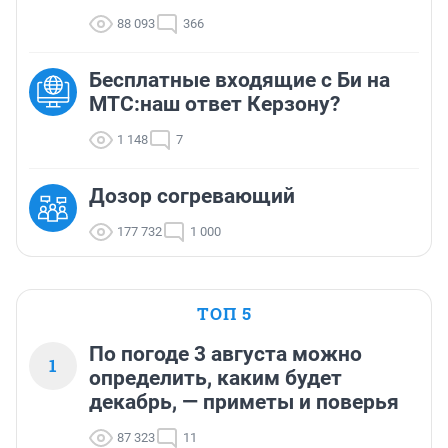
88 093
366
Бесплатные входящие с Би на
МТС:наш ответ Керзону?
1 148
7
Дозор согревающий
177 732
1 000
ТОП 5
По погоде 3 августа можно
1
определить, каким будет
декабрь, — приметы и поверья
87 323
11