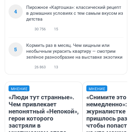
Пирожное «Картошка»: классический рецепт
4
в домашних условиях с тем самым вкусом из
детства
30 756
15
Кормить раз в месяц. Чем хищным или
5
необычным украсить квартиру — смотрим
зелёное разнообразие на выставке экзотики
26 863
13
МНЕНИЕ
МНЕНИЕ
«Люди тут странные».
«Снимите это
Чем привлекает
немедленно»:
непонятный «Непокой»,
журналистке Н
герои которого
пришлось разд
застряли в
чтобы попасть 