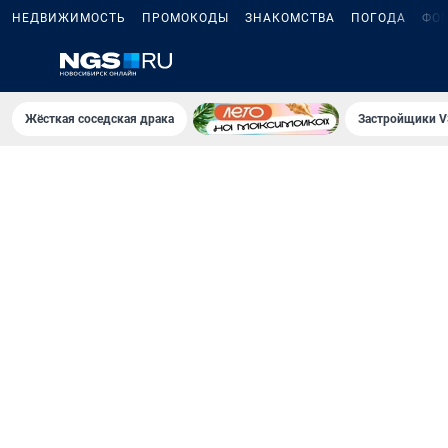
НЕДВИЖИМОСТЬ
ПРОМОКОДЫ
ЗНАКОМСТВА
ПОГОДА
ФО
Жёсткая соседская драка
Застройщики V