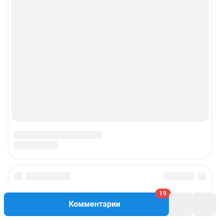
Рекомендательные системы
Пользовательское соглашение сервиса «Подписка без баннерной
рекламы»
© ООО «Интернет Технологии»
19
Комментарии