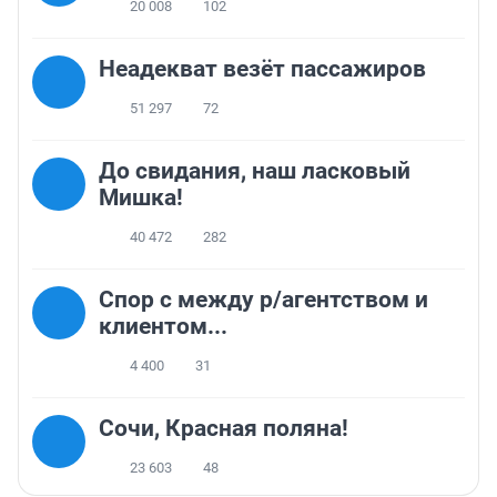
20 008
102
Неадекват везёт пассажиров
51 297
72
До свидания, наш ласковый
Мишка!
40 472
282
Спор с между р/агентством и
клиентом...
4 400
31
Сочи, Красная поляна!
23 603
48