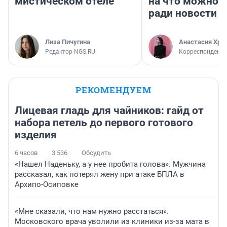
мистическом отеле
на что можно 
ради новости
Лиза Пичугина
Анастасия Хри
Редактор NGS.RU
Корреспондент
РЕКОМЕНДУЕМ
Лицевая гладь для чайников: гайд от
набора петель до первого готового
изделия
6 часов
3 536
Обсудить
«Нашел Наденьку, а у нее пробита голова». Мужчина
рассказал, как потерял жену при атаке БПЛА в
Архипо-Осиповке
«Мне сказали, что нам нужно расстаться».
Московского врача уволили из клиники из-за мата в