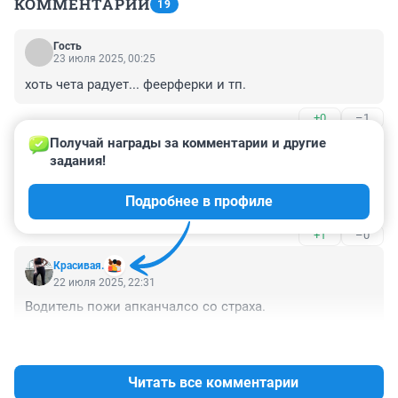
КОММЕНТАРИИ
19
Гость
23 июля 2025, 00:25
хоть чета радует... феерферки и тп.
+0
–1
Получай награды за комментарии и другие 
Гость
22 июля 2025, 22:55
задания!
В общем-то от капота тоже. Но вы, видимо, таких 
Подробнее в профиле
слов не знаете..
+1
–0
Красивая.
22 июля 2025, 22:31
Водитель пожи апканчалсо со страха.
+0
–0
Читать все комментарии