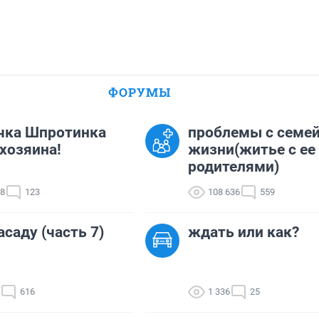
ФОРУМЫ
чка Шпротинка
проблемы с семе
хозяина!
жизни(житье с ее
родителями)
18
123
108 636
559
асаду (часть 7)
ждать или как?
616
1 336
25