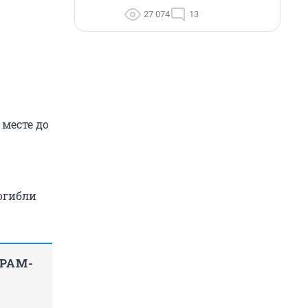
27 074
13
 месте до
погибли
ГРАМ-