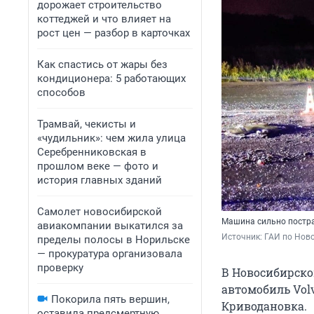
дорожает строительство
коттеджей и что влияет на
рост цен — разбор в карточках
Как спастись от жары без
кондиционера: 5 работающих
способов
Трамвай, чекисты и
«чудильник»: чем жила улица
Серебренниковская в
прошлом веке — фото и
история главных зданий
Самолет новосибирской
Машина сильно постр
авиакомпании выкатился за
Источник: 
ГАИ по Ново
пределы полосы в Норильске
— прокуратура организовала
проверку
В Новосибирском
автомобиль Vol
Покорила пять вершин,
Криводановка.
оставила предсмертную