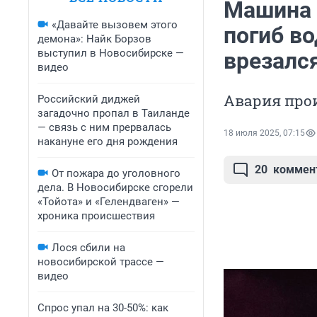
Машина 
«Давайте вызовем этого
погиб во
демона»: Найк Борзов
выступил в Новосибирске —
врезался
видео
Авария про
Российский диджей
загадочно пропал в Таиланде
— связь с ним прервалась
18 июля 2025, 07:15
накануне его дня рождения
20
коммен
От пожара до уголовного
дела. В Новосибирске сгорели
«Тойота» и «Гелендваген» —
хроника происшествия
Лося сбили на
новосибирской трассе —
видео
Спрос упал на 30-50%: как