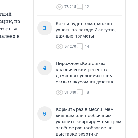
78 215
12
етний
ации, на
Какой будет зима, можно
3
которым
узнать по погоде 7 августа, —
налево в
важные приметы
57 270
14
Пирожное «Картошка»:
4
классический рецепт в
домашних условиях с тем
самым вкусом из детства
31 040
18
Кормить раз в месяц. Чем
5
хищным или необычным
украсить квартиру — смотрим
зелёное разнообразие на
выставке экзотики