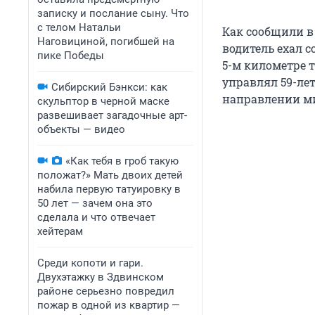
записку и послание сыну. Что
с телом Натальи
Как сообщили в
Наговициной, погибшей на
водитель ехал 
пике Победы
5-м километре 
управлял 59-ле
Сибирский Бэнкси: как
направлении ми
скульптор в черной маске
развешивает загадочные арт-
объекты — видео
«Как тебя в гроб такую
положат?» Мать двоих детей
набила первую татуировку в
50 лет — зачем она это
сделала и что отвечает
хейтерам
Среди копоти и гари.
Двухэтажку в Здвинском
районе серьезно повредил
пожар в одной из квартир —