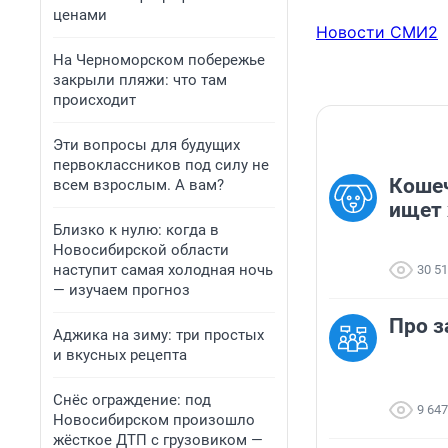
ценами
Новости СМИ2
На Черноморском побережье
закрыли пляжи: что там
происходит
Эти вопросы для будущих
первоклассников под силу не
Коше
всем взрослым. А вам?
ищет 
Близко к нулю: когда в
Новосибирской области
наступит самая холодная ночь
30 5
— изучаем прогноз
Про з
Аджика на зиму: три простых
и вкусных рецепта
Снёс ограждение: под
9 647
Новосибирском произошло
жёсткое ДТП с грузовиком —