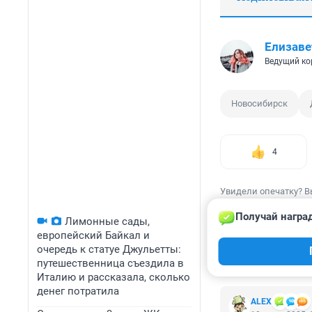
Елизаве
Ведущий ко
Новосибирск
4
Увидели опечатку? В
Получай награ
Лимонные сады,
европейский Байкал и
очередь к статуе Джульетты:
путешественница съездила в
КОММЕНТАР
Италию и рассказала, сколько
денег потратила
ALЕX