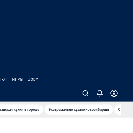
ЛЮТ
ИГРЫ
ZODY
тайская кухня в городе
Экстремально худые новосибирцы
Старт те