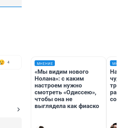
4
МНЕНИЕ
МНЕНИ
«Мы видим нового
Насле
Нолана»: с каким
чудом
настроем нужно
транс
смотреть «Одиссею»,
разне
чтобы она не
совет
выглядела как фиаско