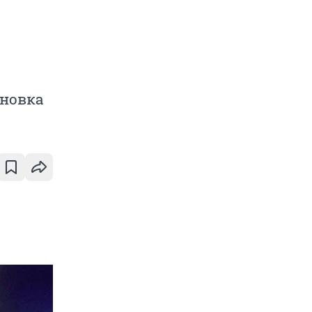
м
ановка