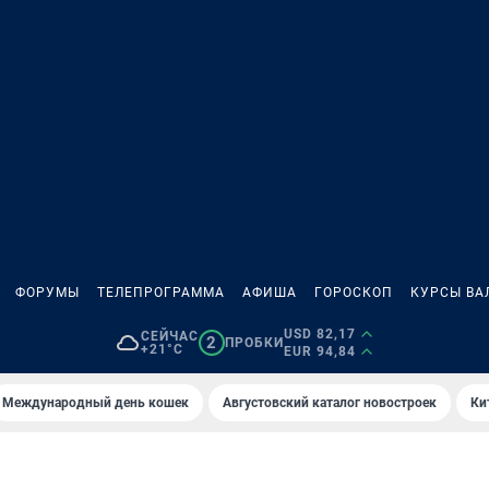
ФОРУМЫ
ТЕЛЕПРОГРАММА
АФИША
ГОРОСКОП
КУРСЫ ВА
USD 82,17
СЕЙЧАС
2
ПРОБКИ
+21°C
EUR 94,84
Международный день кошек
Августовский каталог новостроек
Ки