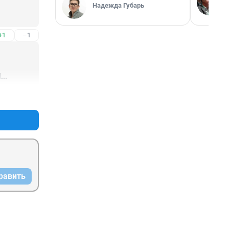
Надежда Губарь
+1
–1
..
+2
–0
равить