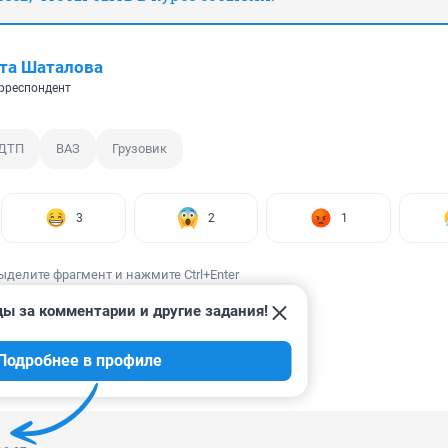
та Шаталова
рреспондент
ДТП
ВАЗ
Грузовик
3
2
1
ыделите фрагмент и нажмите Ctrl+Enter
ды за комментарии и другие задания!
Подробнее в профиле
ИИ
20