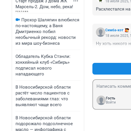
Старт продаж 3 дома ЖК
18 июля 2025, 
Марсель-2. Дом, небо, река!
Расхлестался на
Прохор Шаляпин влюбился
по-настоящему, а Ваня
Симба-кот
Дмитриенко побил
18 июля 2025, 
необычный рекорд: новости
из мира шоу-бизнеса
Ну хоть никого н
Обладатель Кубка Стэнли:
хоккейный клуб «Сибирь»
подписал нового
нападающего
В Новосибирской области
растёт число пациентов с
заболеваниями глаз: что
Гость
Войти
выявляют чаще всего
В Новосибирской области
подорожало подсолнечное
масло — инфографика с