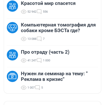
Красотой мир спасется
52 942
556
Компьютерная томография для
собаки кроме БЭСТа где?
13 088
7
Про отраду (часть 2)
41 247
1 000
Нужен ли семинар на тему: "
Реклама в кризис"
1 007
5