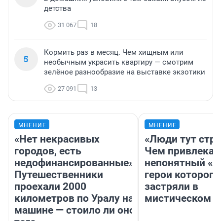
детства
31 067
18
Кормить раз в месяц. Чем хищным или
5
необычным украсить квартиру — смотрим
зелёное разнообразие на выставке экзотики
27 091
13
МНЕНИЕ
МНЕНИЕ
«Нет некрасивых
«Люди тут стр
городов, есть
Чем привлекае
недофинансированные».
непонятный «Н
Путешественники
герои которого
проехали 2000
застряли в
километров по Уралу на
мистическом о
машине — стоило ли оно