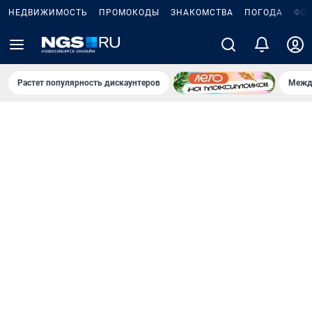
НЕДВИЖИМОСТЬ
ПРОМОКОДЫ
ЗНАКОМСТВА
ПОГОДА
ФО
Растет популярность дискаунтеров
Межд