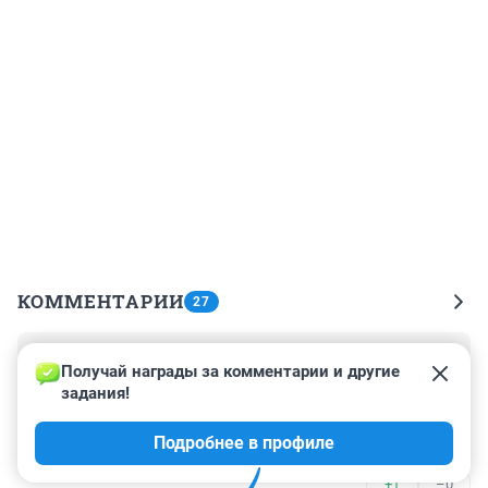
КОММЕНТАРИИ
27
Гость
14 июля 2025, 20:52
Получай награды за комментарии и другие 
задания!
Это действуют банды несовершеннолетних в 
торговых центрах .

Подробнее в профиле
Борьба за территорию влияния.
+1
–0