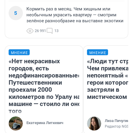
Кормить раз в месяц. Чем хищным или
5
необычным украсить квартиру — смотрим
зелёное разнообразие на выставке экзотики
26 991
13
МНЕНИЕ
МНЕНИЕ
«Нет некрасивых
«Люди тут стр
городов, есть
Чем привлекае
недофинансированные».
непонятный «Н
Путешественники
герои которого
проехали 2000
застряли в
километров по Уралу на
мистическом о
машине — стоило ли оно
того
Лиза Пичугина
Екатерина Литкевич
Редактор NGS.R