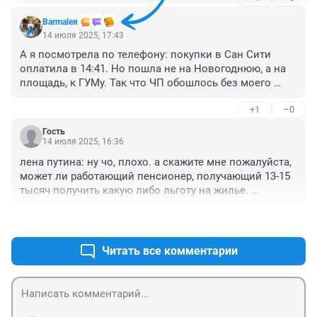
Barmaleя
14 июля 2025, 17:43
А я посмотрела по телефону: покупки в Сан Сити 
оплатила в 14:41. Но пошла не на Новогоднюю, а на 
площадь, к ГУМу. Так что ЧП обошлось без моего 
участия. Цыгане шумным табором по-прежнему 
+1
–0
торгуют там своим парфюмом. Бугаи здоровые. На 
СВО их.
Гость
14 июля 2025, 16:36
лена путина: ну чо, плохо. а скажите мне пожалуйста, 
может ли работающий пенсионер, получающий 13-15 
тысяч получить какую либо льготу на жилье. 
спрашиваю не только для себя, но и для 
+0
–0
родственницы. она платит какие то нереальные 
суммы за студию. за новый дом, кап ремонт 600 
рублей в месяц. кошмар какой то. а она даже 
Читать все комментарии
уволится не может, чтобы пенсию поднять, боится, 
что не возьмут обратно. может кто знает?