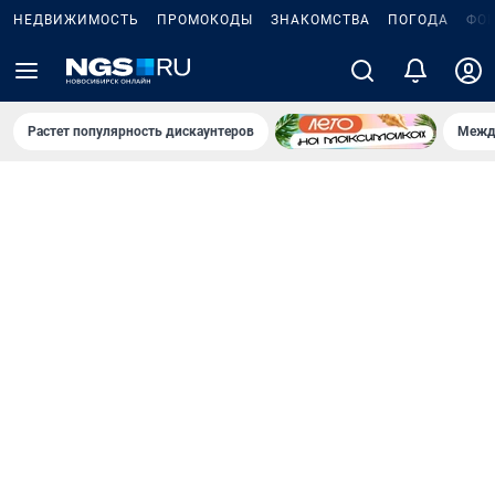
НЕДВИЖИМОСТЬ
ПРОМОКОДЫ
ЗНАКОМСТВА
ПОГОДА
ФО
Растет популярность дискаунтеров
Межд