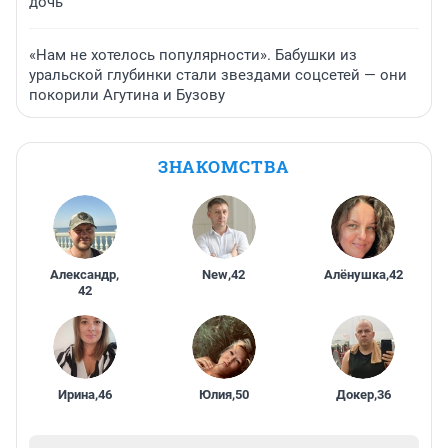
дочь
«Нам не хотелось популярности». Бабушки из
уральской глубинки стали звездами соцсетей — они
покорили Агутина и Бузову
ЗНАКОМСТВА
Александр
,
New
,
42
Алёнушка
,
42
42
Ирина
,
46
Юлия
,
50
Докер
,
36