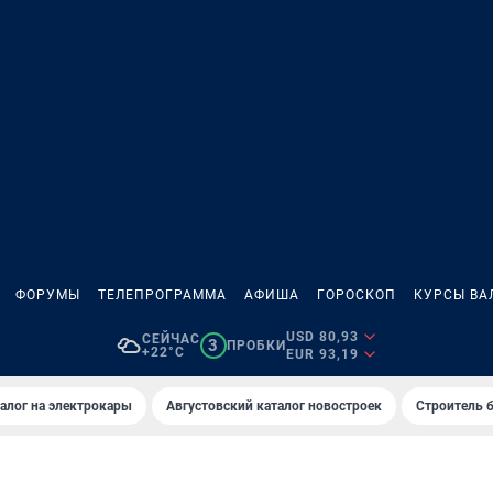
ФОРУМЫ
ТЕЛЕПРОГРАММА
АФИША
ГОРОСКОП
КУРСЫ ВА
USD 80,93
СЕЙЧАС
3
ПРОБКИ
+22°C
EUR 93,19
алог на электрокары
Августовский каталог новостроек
Строитель б