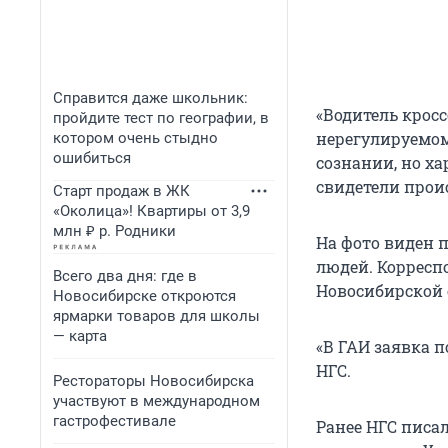
Справится даже школьник:
«Водитель кросс
пройдите тест по географии, в
нерегулируемом
котором очень стыдно
ошибиться
сознании, но ха
свидетели прои
Старт продаж в ЖК
«Околица»! Квартиры от 3,9
млн ₽ р. Родники
На фото виден 
людей. Корресп
Всего два дня: где в
Новосибирской 
Новосибирске откроются
ярмарки товаров для школы
— карта
«В ГАИ заявка 
НГС.
Рестораторы Новосибирска
участвуют в международном
гастрофестивале
Ранее НГС писал