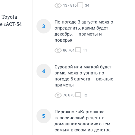
137 816
34
 Toyota
По погоде 3 августа можно
е «АСТ-54
3
определить, каким будет
декабрь, — приметы и
поверья
86 764
11
Суровой или мягкой будет
4
зима, можно узнать по
погоде 5 августа — важные
приметы
76 873
12
Пирожное «Картошка»:
5
классический рецепт в
домашних условиях с тем
самым вкусом из детства