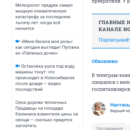
прекратили. У 
Метеоролог предрек самую
мощную климатическую
катастрофу за последнюю
ГЛАВНЫЕ Н
тысячу лет: когда всё
начнется
КАНАЛЕ NG
Подписывайте
«Меня бесила моя роль»:
как сегодня выглядит Пуговка
из «Папиных дочек»
Обновлено:
Остановка ушла под воду,
машины тонут: что
В телеграм-кан
происходит в Новосибирске
спешился с вел
после дождя — видео
госпитализиров
последствий
Свои дороже тепличных.
Настась
Продавцы на площади
Ведущий ко
Калинина взвинтили цены на
овощи — сколько придется
заплатить
Пострадавший