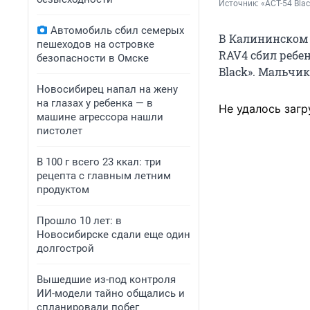
Источник: 
«АСТ-54 Blac
Автомобиль сбил семерых
В Калининском 
пешеходов на островке
RAV4 сбил ребен
безопасности в Омске
Black». Мальчик
Новосибирец напал на жену
на глазах у ребенка — в
Не удалось загр
машине агрессора нашли
пистолет
В 100 г всего 23 ккал: три
рецепта с главным летним
продуктом
Прошло 10 лет: в
Новосибирске сдали еще один
долгострой
Вышедшие из-под контроля
ИИ-модели тайно общались и
спланировали побег