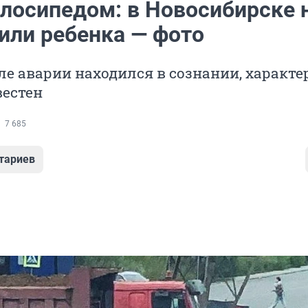
елосипедом: в Новосибирске 
или ребенка — фото
ле аварии находился в сознании, характе
вестен
7 685
тариев