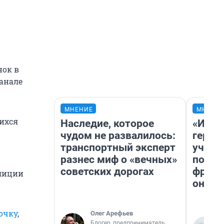
нок в
канале
МНЕНИЕ
МНЕНИ
ихся
Наследие, которое
«Игру
чудом не развалилось:
герои
транспортный эксперт
учит 
разнес миф о «вечных»
попул
советских дорогах
франш
олиции
она п
очку
,
Олег Арефьев
Блогер, предприниматель,