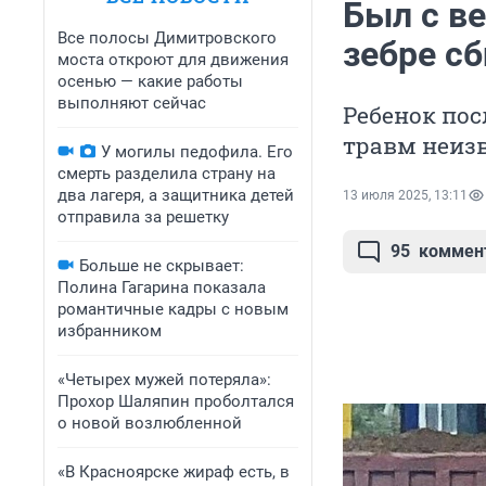
Был с в
Все полосы Димитровского
зебре сб
моста откроют для движения
осенью — какие работы
выполняют сейчас
Ребенок пос
травм неиз
У могилы педофила. Его
смерть разделила страну на
два лагеря, а защитника детей
13 июля 2025, 13:11
отправила за решетку
95
коммен
Больше не скрывает:
Полина Гагарина показала
романтичные кадры с новым
избранником
«Четырех мужей потеряла»:
Прохор Шаляпин проболтался
о новой возлюбленной
«В Красноярске жираф есть, в