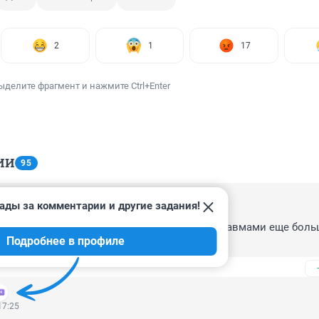
2
1
17
ыделите фрагмент и нажмите Ctrl+Enter
ИИ
95
ады за комментарии и другие задания!
16:59
амы, оъясните нельзя таскать человека с травмами еще боль
Подробнее в профиле
17:25