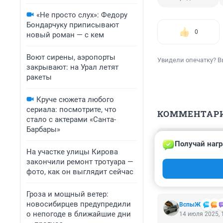
«Не просто слух»: Федору
Бондарчуку приписывают
0
новый роман — с кем
Воют сирены, аэропорты
Увидели опечатку? В
закрывают: на Урал летят
ракеты
Круче сюжета любого
сериала: посмотрите, что
КОММЕНТАР
стало с актерами «Санта-
Барбары»
Гость
Получай нагр
15 июля 2025, 
На участке улицы Кирова
по фото рядом д
закончили ремонт тротуара —
причините
фото, как он выглядит сейчас
Гроза и мощный ветер:
новосибирцев предупредили
ВспыЖ
о непогоде в ближайшие дни
14 июля 2025, 