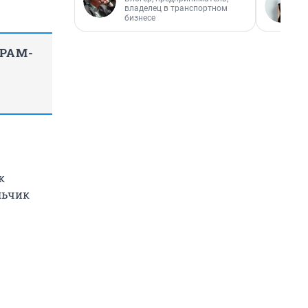
владелец в транспортном
бизнесе
ГРАМ-
к
льчик