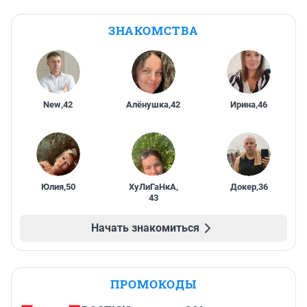
ЗНАКОМСТВА
New
,
42
Алёнушка
,
42
Ирина
,
46
Юлия
,
50
ХуЛиГаНкА
,
Докер
,
36
43
Начать знакомиться
ПРОМОКОДЫ