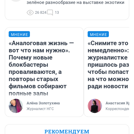
зелёное разнообразие на выставке экзотики
26 824
13
МНЕНИЕ
МНЕНИЕ
«Аналоговая жизнь —
«Снимите это
вот что нам нужно».
немедленно»:
Почему новые
журналистке Н
блокбастеры
пришлось разд
проваливаются, а
чтобы попасть 
повторы старых
на что можно 
фильмов собирают
ради новости
полные залы
Алёна Золотухина
Анастасия Хри
Журналист НГС
Корреспондент
РЕКОМЕНДУЕМ