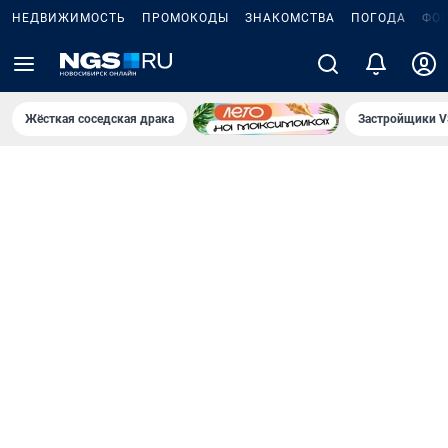
НЕДВИЖИМОСТЬ
ПРОМОКОДЫ
ЗНАКОМСТВА
ПОГОДА
ФО
Жёсткая соседская драка
Застройщики V