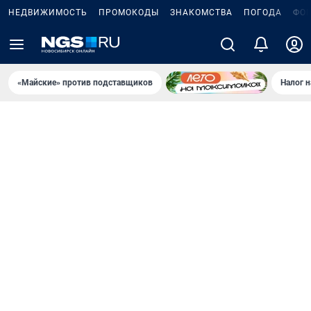
НЕДВИЖИМОСТЬ
ПРОМОКОДЫ
ЗНАКОМСТВА
ПОГОДА
ФО
«Майские» против подставщиков
Налог 