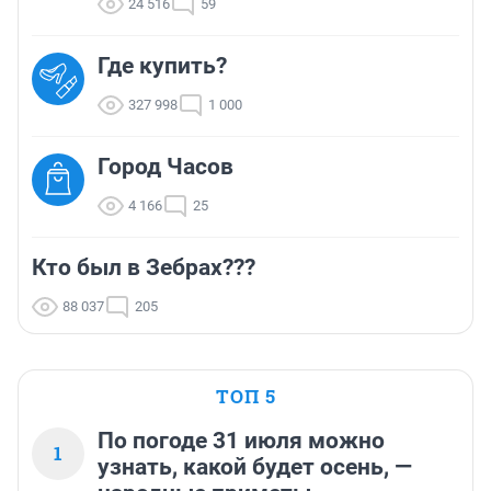
24 516
59
Где купить?
327 998
1 000
Город Часов
4 166
25
Кто был в Зебрах???
88 037
205
ТОП 5
По погоде 31 июля можно
1
узнать, какой будет осень, —