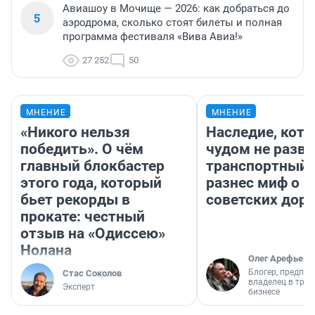
Авиашоу в Мочище — 2026: как добраться до
5
аэродрома, сколько стоят билеты и полная
программа фестиваля «Вива Авиа!»
27 252
50
МНЕНИЕ
МНЕНИЕ
«Никого нельзя
Наследие, кото
победить». О чём
чудом не разва
главный блокбастер
транспортный 
этого года, который
разнес миф о 
бьет рекорды в
советских доро
прокате: честный
отзыв на «Одиссею»
Нолана
Олег Арефьев
Блогер, предпри
Стас Соколов
владелец в тра
Эксперт
бизнесе