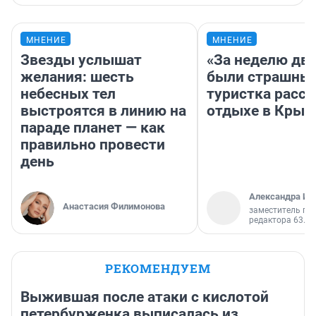
МНЕНИЕ
МНЕНИЕ
Звезды услышат
«За неделю две
желания: шесть
были страшные
небесных тел
туристка расск
выстроятся в линию на
отдыхе в Крым
параде планет — как
правильно провести
день
Александра Ис
Анастасия Филимонова
заместитель гл
редактора 63.RU
РЕКОМЕНДУЕМ
Выжившая после атаки с кислотой
петербурженка выписалась из