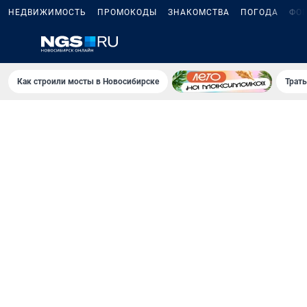
НЕДВИЖИМОСТЬ
ПРОМОКОДЫ
ЗНАКОМСТВА
ПОГОДА
ФО
Как строили мосты в Новосибирске
Траты