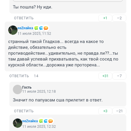
Ты пошла? Ну иди.
+1
–2
ОТВЕТИТЬ
неZнайка
11 июля 2025, 11:52
странный такой Гладков... всегда на какое то 
действие, обязательно есть 
противодействие...удивительно, не правда ли??...ты 
там давай успевай прихватывать, как твой сосед по 
курской области...дорожка уже проторена...
+31
–7
ОТВЕТИТЬ
14
Гость
11 июля 2025, 12:18
Значит по папуасам сша прилетит в ответ.
+3
–21
ОТВЕТИТЬ
неZнайка
11 июля 2025, 12:32