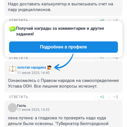
Надо доставать калькулятор и выписывать счет на 
пару ундециллионов.
+0
–1
ОТВЕТИТЬ
Получай награды за комментарии и другие 
Гость
11 июля 2025, 18:24
задания!
то есть украинские регионы он не рассматривает как 
Подробнее в профиле
места обитания людей ?
+1
–0
ОТВЕТИТЬ
золотая середина
11 июля 2025, 14:40
Ознакомьтесь с Правом народов на самоопределение 
Устава ООН. Все лишние вопросы исчезнут.
+2
–2
ОТВЕТИТЬ
Гость
11 июля 2025, 14:35
лена путина: а гладкова то проверять надо куда 
деньги были освоены. "Губернатор Белгородской 