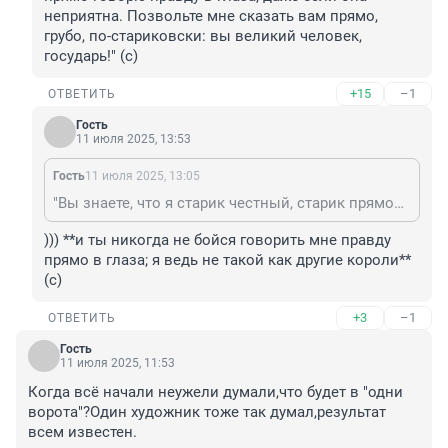
неприятна. Позвольте мне сказать вам прямо, 
грубо, по-стариковски: вы великий человек, 
государь!" (с)
+15
–1
ОТВЕТИТЬ
Гость
11 июля 2025, 13:53
Гость
11 июля 2025, 13:05
"Вы знаете, что я старик честный, старик прямой. Я прямо говорю правду в глаза, даже если она неприятна. Позвольте мне сказать вам прямо, грубо, по-стариковски: вы великий человек, государь!" (с)
))) **и ты никогда не бойся говорить мне правду 
прямо в глаза; я ведь не такой как другие короли**
(с)
+3
–1
ОТВЕТИТЬ
Гость
11 июля 2025, 11:53
Когда всё начали неужели думали,что будет в "одни 
ворота"?Один художник тоже так думал,результат 
всем известен.