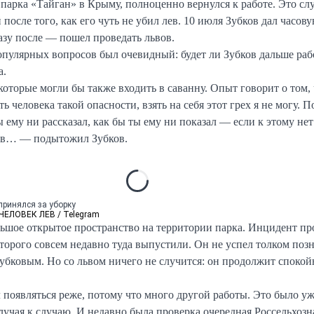
 парка «Тайган» в Крыму, полноценно вернулся к работе. Это сл
й после того, как его чуть не убил лев. 10 июля Зубков дал часов
азу после — пошел проведать львов.
пулярных вопросов был очевидный: будет ли Зубков дальше раб
а.
оторые могли бы также входить в саванну. Опыт говорит о том, 
ь человека такой опасности, взять на себя этот грех я не могу. 
ы ему ни рассказал, как бы ты ему ни показал — если к этому нет
ов… — подытожил Зубков.
принялся за уборку
 ЧЕЛОВЕК ЛЕВ / Telegram
ьшое открытое пространство на территории парка. Инцидент пр
торого совсем недавно туда выпустили. Он не успел толком поз
Зубковым. Но со львом ничего не случится: он продолжит спокой
л появляться реже, потому что много другой работы. Это было у
лучая к случаю. И недавно была проверка очередная Россельхозн