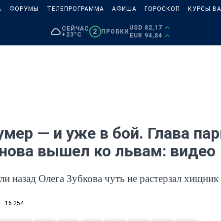
А
ФОРУМЫ
ТЕЛЕПРОГРАММА
АФИША
ГОРОСКОП
КУРСЫ В
USD 82,17
СЕЙЧАС
2
ПРОБКИ
+23°C
EUR 94,84
умер — и уже в бой. Глава пар
нова вышел ко львам: видео
ли назад Олега Зубкова чуть не растерзал хищник
16 254