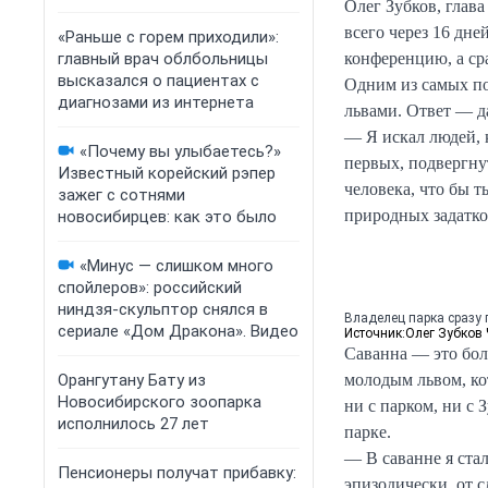
Олег Зубков, глава
всего через 16 дне
«Раньше с горем приходили»:
главный врач облбольницы
конференцию, а ср
высказался о пациентах с
Одним из самых по
диагнозами из интернета
львами. Ответ — д
— Я искал людей, к
«Почему вы улыбаетесь?»
первых, подвергнут
Известный корейский рэпер
человека, что бы т
зажег с сотнями
природных задатк
новосибирцев: как это было
«Минус — слишком много
спойлеров»: российский
ниндзя-скульптор снялся в
Владелец парка сразу 
сериале «Дом Дракона». Видео
Источник:
Олег Зубков
Саванна — это бол
Орангутану Бату из
молодым львом, ко
Новосибирского зоопарка
ни с парком, ни с 
исполнилось 27 лет
парке.
— В саванне я ста
Пенсионеры получат прибавку:
эпизодически, от с