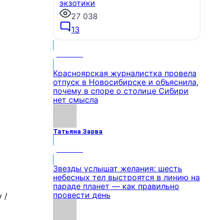
экзотики
27 038
13
МНЕНИЕ
Красноярская журналистка провела
отпуск в Новосибирске и объяснила,
почему в споре о столице Сибири
нет смысла
Татьяна Зарва
МНЕНИЕ
Звезды услышат желания: шесть
небесных тел выстроятся в линию на
параде планет — как правильно
провести день