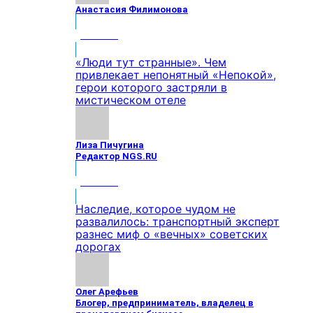
Анастасия Филимонова
МНЕНИЕ
«Люди тут странные». Чем
привлекает непонятный «Непокой»,
герои которого застряли в
мистическом отеле
Лиза Пичугина
Редактор NGS.RU
МНЕНИЕ
Наследие, которое чудом не
развалилось: транспортный эксперт
разнес миф о «вечных» советских
дорогах
Олег Арефьев
Блогер, предприниматель, владелец в