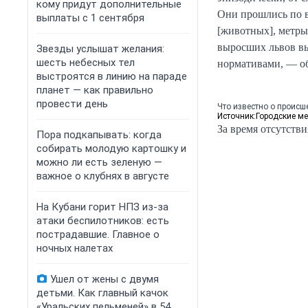
кому придут дополнительные
Они прошлись по во
выплаты с 1 сентября
[животных], метры
выросших львов вы
Звезды услышат желания:
шесть небесных тел
нормативами, — об
выстроятся в линию на параде
планет — как правильно
провести день
Что известно о происш
Источник:
Городские м
За время отсутстви
Пора подкапывать: когда
собирать молодую картошку и
можно ли есть зеленую —
важное о клубнях в августе
На Кубани горит НПЗ из-за
атаки беспилотников: есть
пострадавшие. Главное о
ночных налетах
Ушел от жены с двумя
детьми. Как главный качок
«Уральских пельменей» в 54