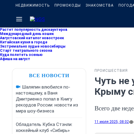
НЕДВИЖИМОСТЬ
ПРОМОКОДЫ
ЗНАКОМСТВА
ПОГОД
Растет популярность дискаунтеров
Международный день кошек
Августовский каталог новостроек
Китайская кухня в городе
Экстремально худые новосибирцы
Старт театрального сезона
Куда полететь осенью
Афиша на август
ПРОИСШЕСТВИЯ
ВСЕ НОВОСТИ
Чуть не 
Шаляпин влюбился по-
Крыму с
настоящему, а Ваня
Дмитриенко попал в Книгу
рекордов России: новости из
Всего две неде
мира шоу-бизнеса
11 июля 2025, 08:02
Обладатель Кубка Стэнли:
хоккейный клуб «Сибирь»