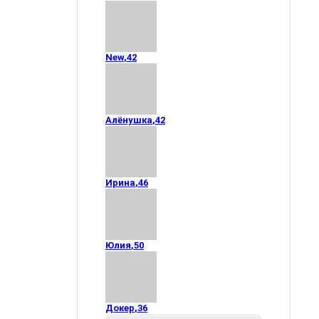
New
,
42
Алёнушка
,
42
Ирина
,
46
Юлия
,
50
Докер
,
36