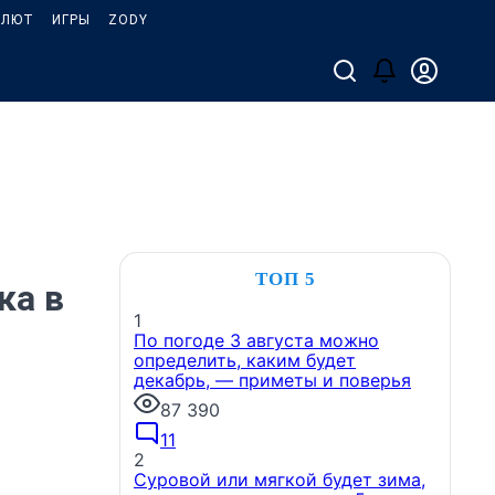
АЛЮТ
ИГРЫ
ZODY
ТОП 5
ка в
1
По погоде 3 августа можно
определить, каким будет
декабрь, — приметы и поверья
87 390
11
2
Суровой или мягкой будет зима,