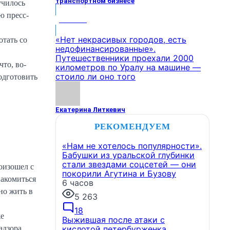
транспортном бизнесе
училось
ую пресс-
МНЕНИЕ
«Нет некрасивых городов, есть
отать со
недофинансированные».
Путешественники проехали 2000
что, во-
километров по Уралу на машине —
стоило ли оно того
Подготовить
Екатерина Литкевич
РЕКОМЕНДУЕМ
«Нам не хотелось популярности».
Бабушки из уральской глубинки
стали звездами соцсетей — они
оизошел с
покорили Агутина и Бузову
накомиться
6 часов
но жить в
5 263
18
же
Выжившая после атаки с
кислотой петербурженка
адзора.