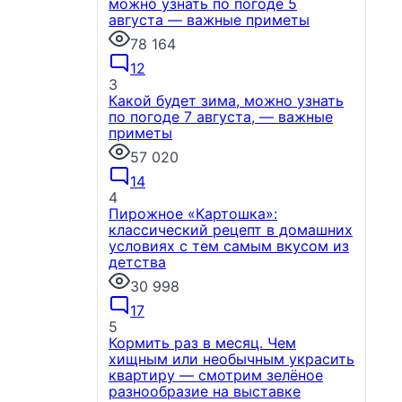
можно узнать по погоде 5
августа — важные приметы
78 164
12
3
Какой будет зима, можно узнать
по погоде 7 августа, — важные
приметы
57 020
14
4
Пирожное «Картошка»:
классический рецепт в домашних
условиях с тем самым вкусом из
детства
30 998
17
5
Кормить раз в месяц. Чем
хищным или необычным украсить
квартиру — смотрим зелёное
разнообразие на выставке