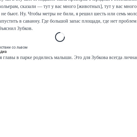
льерам, сказали — тут у вас много [животных], тут у вас много
 не бьют. Ну. Чтобы метры не били, я решил шесть или семь мол
пустить в саванну. Где большой запас площади, где нет проблем
ъяснил Зубков.
ествии со львом
едиа
я главы в парке родились малыши. Это для Зубкова всегда личная