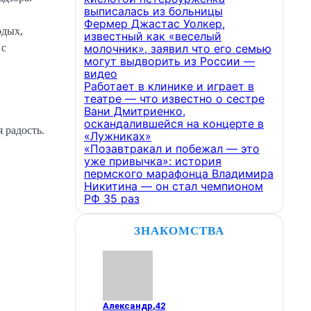
выписалась из больницы
Фермер Джастас Уолкер,
одых,
известный как «веселый
молочник», заявил что его семью
 с
могут выдворить из России —
видео
Работает в клинике и играет в
театре — что известно о сестре
Вани Дмитриенко,
оскандалившейся на концерте в
 радость.
«Лужниках»
«Позавтракал и побежал — это
уже привычка»: история
пермского марафонца Владимира
Никитина — он стал чемпионом
РФ 35 раз
ЗНАКОМСТВА
Александр
,
42