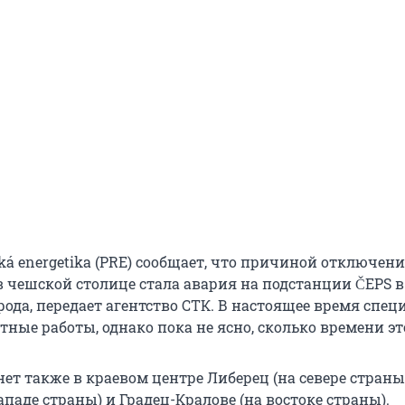
ká energetika (PRE) сообщает, что причиной отключен
в чешской столице стала авария на подстанции ČEPS в
рода, передает агентство СТК. В настоящее время спе
ные работы, однако пока не ясно, сколько времени эт
ет также в краевом центре Либерец (на севере страны)
ападе страны) и Градец-Кралове (на востоке страны).