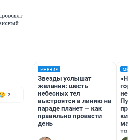
 проводят
изисный
МНЕНИЕ
МНЕНИ
Звезды услышат
«Нет 
желания: шесть
городо
небесных тел
недоф
2
выстроятся в линию на
Путеш
параде планет — как
проех
правильно провести
килом
день
машин
того