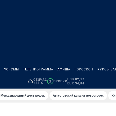
ФОРУМЫ
ТЕЛЕПРОГРАММА
АФИША
ГОРОСКОП
КУРСЫ ВА
USD 82,17
СЕЙЧАС
3
ПРОБКИ
+23°C
EUR 94,84
Международный день кошек
Августовский каталог новостроек
Ки