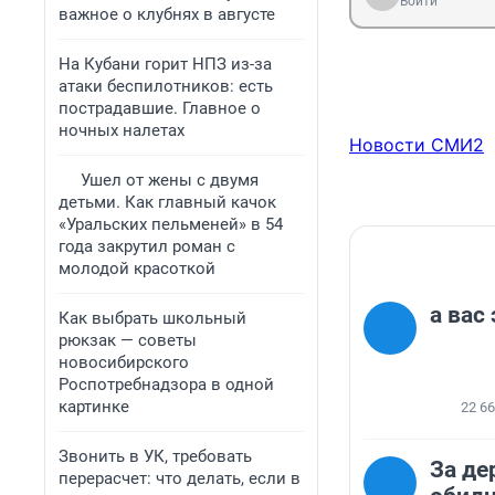
Войти
важное о клубнях в августе
На Кубани горит НПЗ из-за
атаки беспилотников: есть
пострадавшие. Главное о
ночных налетах
Новости СМИ2
Ушел от жены с двумя
детьми. Как главный качок
«Уральских пельменей» в 54
года закрутил роман с
молодой красоткой
а вас
Как выбрать школьный
рюкзак — советы
новосибирского
Роспотребнадзора в одной
картинке
22 6
Звонить в УК, требовать
За де
перерасчет: что делать, если в