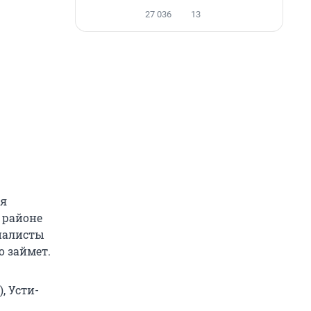
27 036
13
ия
 районе
циалисты
о займет.
, Усти-