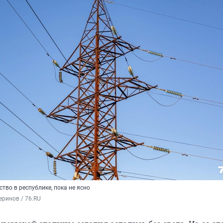
ство в республике, пока не ясно
ринов / 76.RU