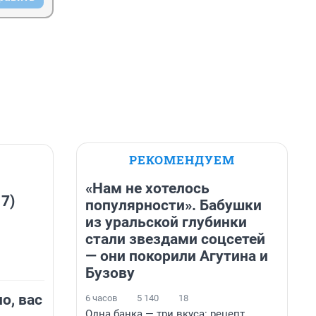
РЕКОМЕНДУЕМ
«Нам не хотелось
 7)
популярности». Бабушки
из уральской глубинки
стали звездами соцсетей
— они покорили Агутина и
Бузову
о, вас
6 часов
5 140
18
Одна банка — три вкуса: рецепт