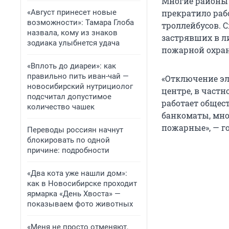
Многие районы ч
«Август принесет новые
прекратило раб
возможности»: Тамара Глоба
троллейбусов. 
назвала, кому из знаков
застрявших в л
зодиака улыбнется удача
пожарной охран
«Вплоть до диареи»: как
правильно пить иван-чай —
«Отключение эл
новосибирский нутрициолог
центре, в частн
подсчитал допустимое
работает общес
количество чашек
банкоматы, мно
пожарные», — г
Переводы россиян начнут
блокировать по одной
причине: подробности
«Два кота уже нашли дом»:
как в Новосибирске проходит
ярмарка «День Хвоста» —
показываем фото животных
«Меня не просто отменяют,