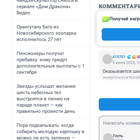
ниндзя-скульптор снялся в
КОММЕНТАР
сериале «Дом Дракона».
Видео
Получай нагр
Гость
4 августа 2025,
Орангутану Бату из
Новосибирского зоопарка
Хорошо они сам
исполнилось 27 лет
Пенсионеры получат
415701
прибавку: кому придут
5 июля 2025, 1
дополнительные выплаты с 1
Оказывается шко
сентября
энергоносителей)
Звезды услышат желания:
шесть небесных тел
выстроятся в линию на
параде планет — как
правильно провести день
Пора подкапывать: когда
собирать молодую картошку и
Гость
можно ли есть зеленую —