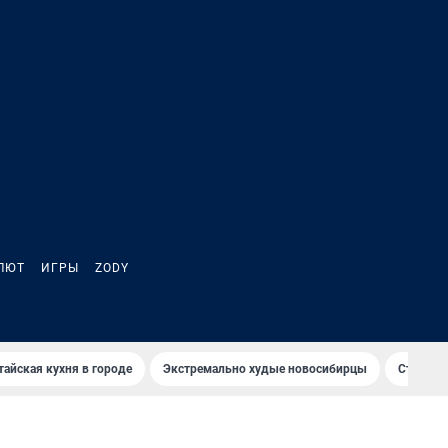
ЛЮТ
ИГРЫ
ZODY
тайская кухня в городе
Экстремально худые новосибирцы
Старт те