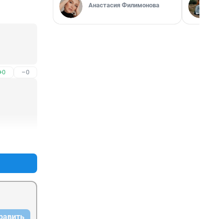
Анастасия Филимонова
+0
–0
+0
–0
равить