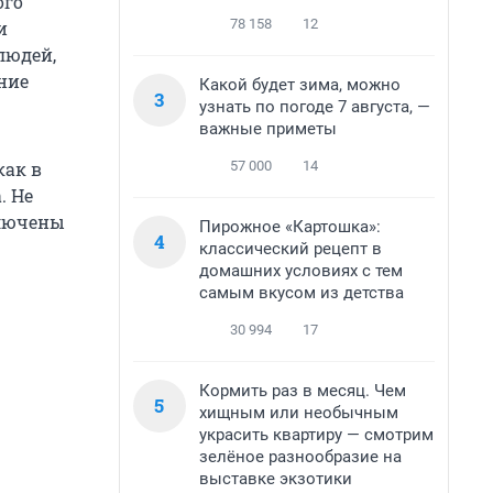
ого
78 158
12
и
людей,
ние
Какой будет зима, можно
3
узнать по погоде 7 августа, —
важные приметы
57 000
14
как в
. Не
ключены
Пирожное «Картошка»:
4
классический рецепт в
домашних условиях с тем
самым вкусом из детства
30 994
17
Кормить раз в месяц. Чем
5
хищным или необычным
украсить квартиру — смотрим
зелёное разнообразие на
выставке экзотики