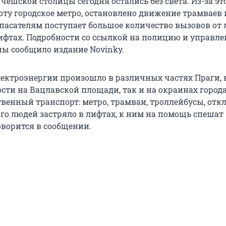
ешской столицы сегодня остались без света. Из-за эт
оту городское метро, остановлено движение трамваев 
Спасателям поступает большое количество вызовов от 
ифтах. Подробности со ссылкой на полицию и управле
ы сообщило издание Novinky.
ектроэнергии произошло в различных частях Праги, 
ости на Вацлавской площади, так и на окраинах города
твенный транспорт: метро, трамваи, троллейбусы, от
го людей застряло в лифтах, к ним на помощь спешат
оворится в сообщении.