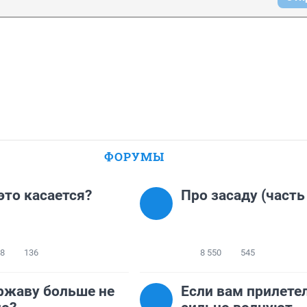
ФОРУМЫ
 это касается?
Про засаду (часть
68
136
8 550
545
ржаву больше не
Если вам прилетел