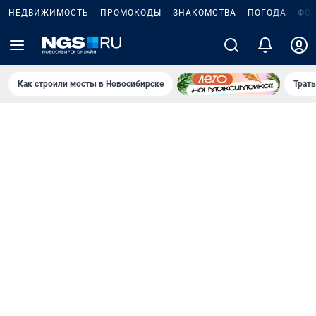
НЕДВИЖИМОСТЬ
ПРОМОКОДЫ
ЗНАКОМСТВА
ПОГОДА
ФО
Как строили мосты в Новосибирске
Траты