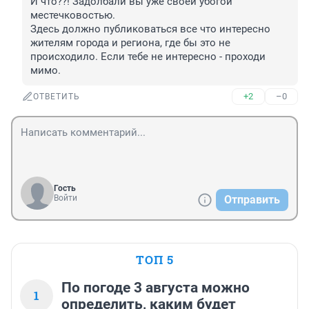
И что??! Задолбали вы уже своей убогой 
местечковостью. 

Здесь должно публиковаться все что интересно 
жителям города и региона, где бы это не 
происходило. Если тебе не интересно - проходи 
мимо.
+2
–0
ОТВЕТИТЬ
Гость
Войти
Отправить
ТОП 5
По погоде 3 августа можно
1
определить, каким будет