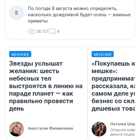
По погоде 8 августа можно определить,
5
насколько дождливой будет осень — важные
приметы
28 727
8
МНЕНИЕ
МНЕНИЕ
Звезды услышат
«Покупаешь ко
желания: шесть
мешке»:
небесных тел
предпринимат
выстроятся в линию на
рассказала, как
параде планет — как
самом деле ус
правильно провести
бизнес со скл
день
дешевых това
Наталья Шорох
Анастасия Филимонова
Открыла кофейн
деньги соцразв