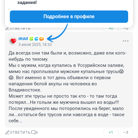
4 июля 2025, 11:59
задания!
акулы не нападают просто так по приколу в отличии 
Подробнее в профиле
от людей! кто съеден тот сам виноват!
+0
–0
ОТВЕТИТЬ
ИHАЯ
3 июля 2025, 18:33
Да всегда они там были и, возможно, даже ели кого-
нибудь по тихому. 

Мы с мужем, когда купались в Уссурийском заливе, 
мимо нас проплывали мужские купальные трусы😱
😱. Вот именно в тот день объявили о первом 
нападении белой акулы на человека во 
Владивостоке. 

Может эти трусы не просто так кто - то там тогда 
потерял...Не голым же мужчина вышел из воды!!!

После увиденного мы поторопились на берег, мало 
ли...остаться без трусов или навсегда в воде - такое 
себе...
+1
–3
ОТВЕТИТЬ
6