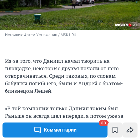
Источник: 
Артем Устюжанин / MSK1.RU
Из-за того, что Даниил начал творить на
площадке, некоторые друзья начали от него
отворачиваться. Среди таковых, по словам
бабушки погибшего, были и Андрей с братом-
близнецом Лешей.
«В той компании только Даниил таким был…
Раньше он всегда шел впереди, а потом уже за
всеми, — плача рассказывала Людмила. — А
83
Комментарии
Андрюшке его было жалко. И вот он был как бы с
ним. Он у нас такой парень добрый был. Ой,