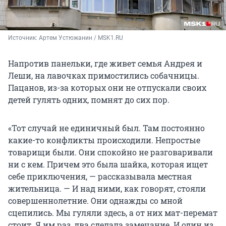
Источник: 
Артем Устюжанин / MSK1.RU 
Напротив панельки, где живет семья Андрея и
Леши, на лавочках примостились собачницы.
Пацанов, из-за которых они не отпускали своих
детей гулять одних, помнят до сих пор.
«Тот случай не единичный был. Там постоянно
какие-то конфликты происходили. Непростые
товарищи были. Они спокойно не разговаривали
ни с кем. Причем это была шайка, которая ищет
себе приключения, — рассказывала местная
жительница. — И над ними, как говорят, стояли
совершеннолетние. Они однажды со мной
сцепились. Мы гуляли здесь, а от них мат-перемат
стоит. Я им раз, два сделала замечание. И один из