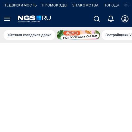
НЕДВИЖИМОСТЬ
ПРОМОКОДЫ
ЗНАКОМСТВА
ПОГОДА
ФО
Жёсткая соседская драка
Застройщики V