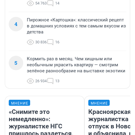
54 763
14
Пирожное «Картошка»: классический рецепт
4
в домашних условиях с тем самым вкусом из
детства
30 836
16
Кормить раз в месяц. Чем хищным или
5
необычным украсить квартиру — смотрим
зелёное разнообразие на выставке экзотики
26 934
13
МНЕНИЕ
МНЕНИЕ
«Снимите это
Красноярская
немедленно»:
журналистка п
журналистке НГС
отпуск в Ново
пришлось раздеться,
и объяснила, п