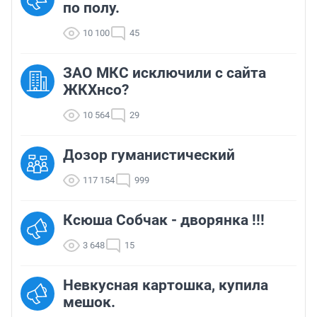
по полу.
10 100
45
ЗАО МКС исключили с сайта
ЖКХнсо?
10 564
29
Дозор гуманистический
117 154
999
Ксюша Собчак - дворянка !!!
3 648
15
Невкусная картошка, купила
мешок.