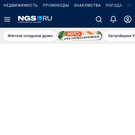
НЕДВИЖИМОСТЬ
ПРОМОКОДЫ
ЗНАКОМСТВА
ПОГОДА
ФО
Жёсткая соседская драка
Застройщики V