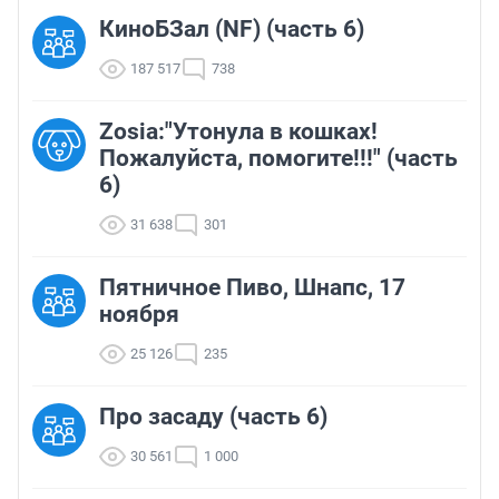
КиноБЗал (NF) (часть 6)
187 517
738
Zosia:"Утонула в кошках!
Пожалуйста, помогите!!!" (часть
6)
31 638
301
Пятничное Пиво, Шнапс, 17
ноября
25 126
235
Про засаду (часть 6)
30 561
1 000