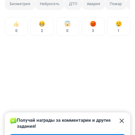
Биометрия
Нейросеть
ДТП
Авария
Пожар
П
0
2
0
3
1
Получай награды за комментарии и другие 
задания!