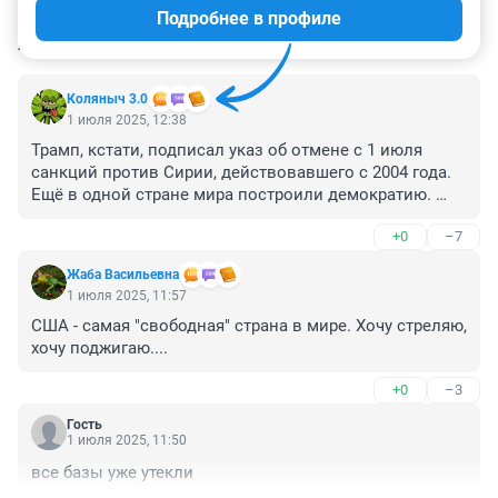
Подробнее в профиле
КОММЕНТАРИИ
21
Коляныч 3.0
1 июля 2025, 12:38
Трамп, кстати, подписал указ об отмене с 1 июля 
санкций против Сирии, действовавшего с 2004 года.

Ещё в одной стране мира построили демократию. 
Остаётся только завидовать.

+0
–7
Беженцы из Европы уже плывут назад ...
Жаба Васильевна
1 июля 2025, 11:57
США - самая "свободная" страна в мире. Хочу стреляю, 
хочу поджигаю....
+0
–3
Гость
1 июля 2025, 11:50
все базы уже утекли