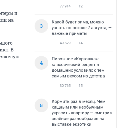
77 914
12
оперы и
или на
Какой будет зима, можно
3
узнать по погоде 7 августа, —
важные приметы
льшого
49 629
14
икт. В
 тяжелую
Пирожное «Картошка»:
4
классический рецепт в
домашних условиях с тем
самым вкусом из детства
30 765
15
Кормить раз в месяц. Чем
5
хищным или необычным
украсить квартиру — смотрим
зелёное разнообразие на
выставке экзотики