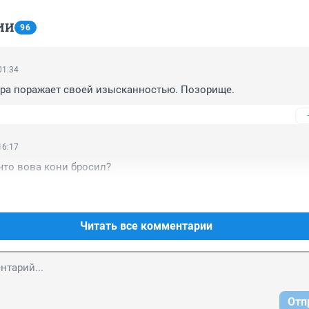
ИИ
96
01:34
ура поражает своей изысканностью. Позорище.
16:17
 что вова кони бросил?
Читать все комментарии
Отп