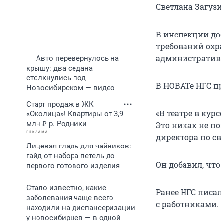
Светлана Загузи
В инспекции до
требований охра
административн
Авто перевернулось на
крышу: два седана
столкнулись под
В НОВАТе НГС 
Новосибирском — видео
Старт продаж в ЖК
«В театре в ку
«Околица»! Квартиры от 3,9
млн ₽ р. Родники
Это никак не по
директора по с
Лицевая гладь для чайников:
гайд от набора петель до
Он добавил, что
первого готового изделия
Стало известно, какие
Ранее НГС писал
заболевания чаще всего
с работниками.
находили на диспансеризации
у новосибирцев — в одной