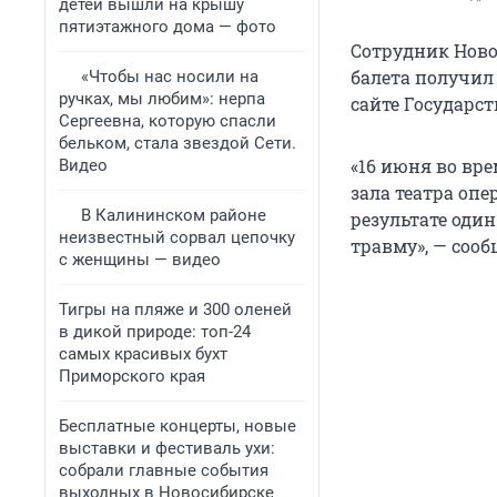
детей вышли на крышу
пятиэтажного дома — фото
Сотрудник Ново
балета получил
«Чтобы нас носили на
ручках, мы любим»: нерпа
сайте Государс
Сергеевна, которую спасли
бельком, стала звездой Сети.
«16 июня во вре
Видео
зала театра оп
В Калининском районе
результате оди
неизвестный сорвал цепочку
травму», — сооб
с женщины — видео
Тигры на пляже и 300 оленей
в дикой природе: топ-24
самых красивых бухт
Приморского края
Бесплатные концерты, новые
выставки и фестиваль ухи:
собрали главные события
выходных в Новосибирске