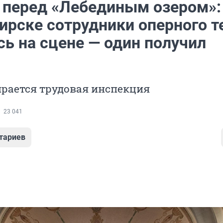
 перед «Лебединым озером»:
ирске сотрудники оперного т
сь на сцене — один получил
ирается трудовая инспекция
23 041
тариев