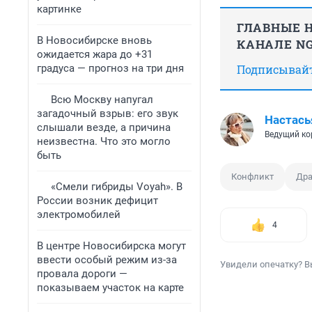
картинке
ГЛАВНЫЕ Н
В Новосибирске вновь
КАНАЛЕ NG
ожидается жара до +31
градуса — прогноз на три дня
Подписывайте
Всю Москву напугал
загадочный взрыв: его звук
Настась
слышали везде, а причина
Ведущий ко
неизвестна. Что это могло
быть
Конфликт
Дра
«Смели гибриды Voyah». В
России возник дефицит
электромобилей
4
В центре Новосибирска могут
ввести особый режим из-за
Увидели опечатку? В
провала дороги —
показываем участок на карте