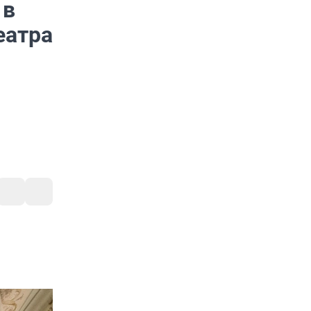
 в
еатра