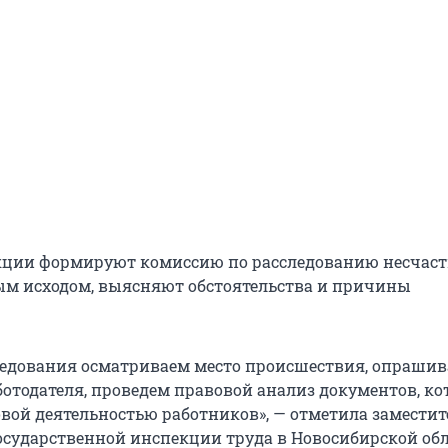
кции формируют комиссию по расследованию несчаст
ым исходом, выясняют обстоятельства и причины
ледования осматриваем место происшествия, опраши
ботодателя, проведем правовой анализ документов, к
овой деятельностью работников», — отметила заместит
осударственной инспекции труда в Новосибирской об