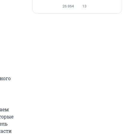
26 864
13
ного
ваем
оторые
ель
ласти