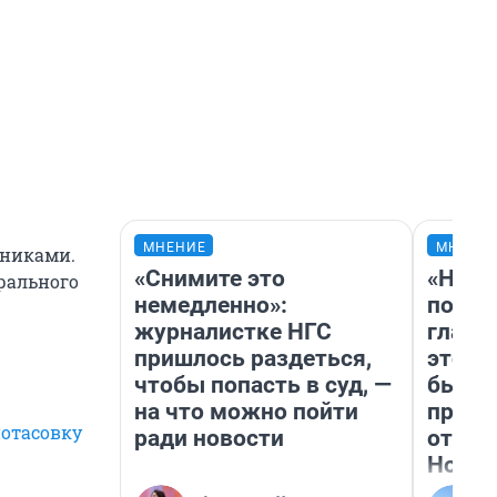
МНЕНИЕ
МНЕНИ
дниками.
«Снимите это
«Нико
ерального
немедленно»:
побед
журналистке НГС
главн
пришлось раздеться,
этого
чтобы попасть в суд, —
бьет 
на что можно пойти
прока
потасовку
ради новости
отзыв
Нолан