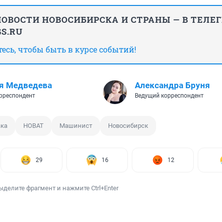
ОВОСТИ НОВОСИБИРСКА И СТРАНЫ — В ТЕЛЕ
S.RU
сь, чтобы быть в курсе событий!
я Медведева
Александра Бруня
рреспондент
Ведущий корреспондент
ка
НОВАТ
Машинист
Новосибирск
29
16
12
ыделите фрагмент и нажмите Ctrl+Enter