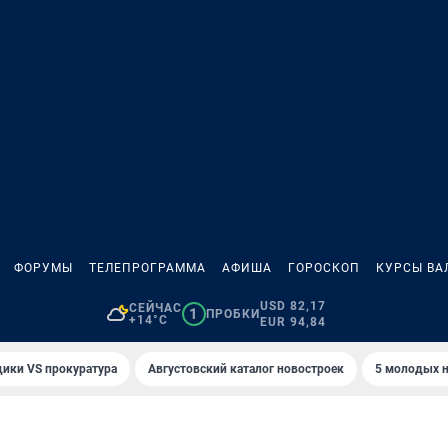
ФОРУМЫ
ТЕЛЕПРОГРАММА
АФИША
ГОРОСКОП
КУРСЫ ВА
USD 82,17
СЕЙЧАС
1
ПРОБКИ
+14°C
EUR 94,84
ики VS прокуратура
Августовский каталог новостроек
5 молодых н