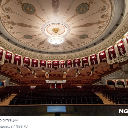
в ситуации
Ощепков / NGS.RU