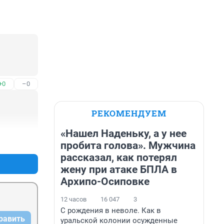
+0
–0
РЕКОМЕНДУЕМ
«Нашел Наденьку, а у нее
+0
–0
пробита голова». Мужчина
рассказал, как потерял
жену при атаке БПЛА в
Архипо-Осиповке
12 часов
16 047
3
С рождения в неволе. Как в
равить
уральской колонии осужденные