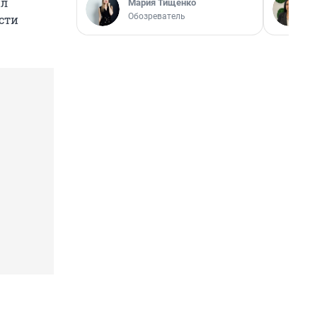
ил
Мария Тищенко
Обозреватель
сти