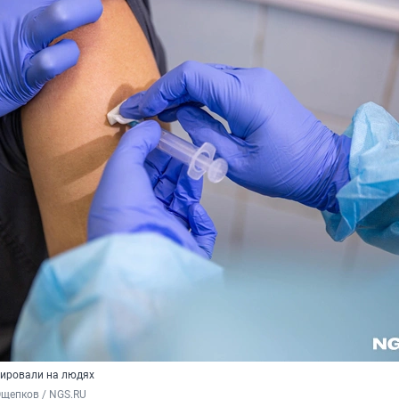
тировали на людях
Ощепков / NGS.RU