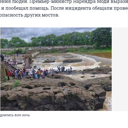
ения людей. Премьер-министр Нарендра Моди выраз
 и пообещал помощь. После инцидента обещали прове
опасность других мостов.
длились всю ночь