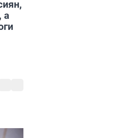
сиян,
 а
оги