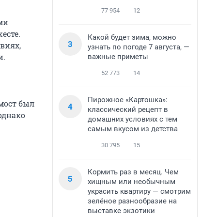
77 954
12
ми
есте.
Какой будет зима, можно
3
виях,
узнать по погоде 7 августа, —
и.
важные приметы
52 773
14
Пирожное «Картошка»:
мост был
4
классический рецепт в
 однако
домашних условиях с тем
самым вкусом из детства
30 795
15
Кормить раз в месяц. Чем
5
хищным или необычным
украсить квартиру — смотрим
зелёное разнообразие на
выставке экзотики