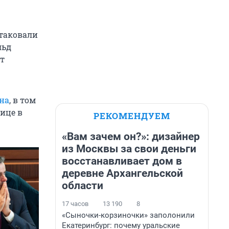
атаковали
льд
ют
на
, в том
нице в
РЕКОМЕНДУЕМ
«Вам зачем он?»: дизайнер
из Москвы за свои деньги
восстанавливает дом в
деревне Архангельской
области
17 часов
13 190
8
«Сыночки-корзиночки» заполонили
Екатеринбург: почему уральские