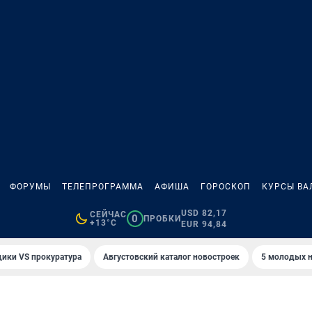
ФОРУМЫ
ТЕЛЕПРОГРАММА
АФИША
ГОРОСКОП
КУРСЫ ВА
USD 82,17
СЕЙЧАС
0
ПРОБКИ
+13°C
EUR 94,84
ики VS прокуратура
Августовский каталог новостроек
5 молодых н