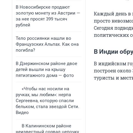
В Новосибирске продают
золотую монету из Австрии —
Каждый день в 
за нее просят 399 тысяч
просто невозмо
рублей
Сегодня подвод
политических со
Тело россиянки нашли во
Французских Альпах. Как она
погибла?
В Индии обр
В индийском го
В Дзержинском районе двое
детей вышли на крышу
построен около 
пятиэтажного дома — фото
туристы и мест
«Чтобы нас носили на
ручках, мы любим»: нерпа
Сергеевна, которую спасли
бельком, стала звездой Сети.
Видео
В Калининском районе
неизвестный сорвал цепочку