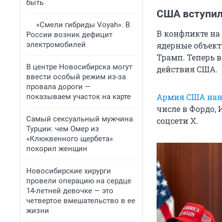
быть
США вступил
«Смели гибриды Voyah». В
В конфликте на
России возник дефицит
электромобилей
ядерные объект
Трамп. Теперь в
В центре Новосибирска могут
действия США.
ввести особый режим из-за
провала дороги —
Армия США нане
показываем участок на карте
числе в Фордо, 
Самый сексуальный мужчина
соцсети X.
Турции: чем Омер из
«Клюквенного щербета»
покорил женщин
Новосибирские хирурги
провели операцию на сердце
14-летней девочке — это
четвертое вмешательство в ее
жизни