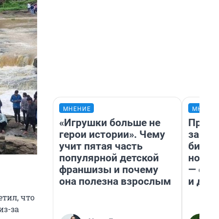
МНЕНИЕ
МНЕНИ
«Игрушки больше не
Прода
герои истории». Чему
запла
учит пятая часть
бизне
популярной детской
новый
франшизы и почему
— он 
она полезна взрослым
и даж
тил, что
из-за