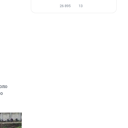
26 895
13
оло
ро