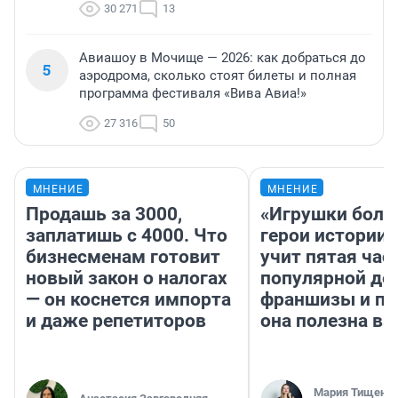
30 271
13
Авиашоу в Мочище — 2026: как добраться до
5
аэродрома, сколько стоят билеты и полная
программа фестиваля «Вива Авиа!»
27 316
50
МНЕНИЕ
МНЕНИЕ
Продашь за 3000,
«Игрушки боль
заплатишь с 4000. Что
герои истории»
бизнесменам готовит
учит пятая час
новый закон о налогах
популярной де
— он коснется импорта
франшизы и п
и даже репетиторов
она полезна в
Мария Тищенк