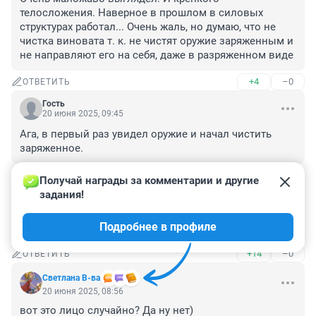
телосложения. Наверное в прошлом в силовых 
структурах работал... Очень жаль, но думаю, что не 
чистка виновата т. к. не чистят оружие заряженным и 
не направляют его на себя, даже в разряженном виде
+4
–0
ОТВЕТИТЬ
Гость
20 июня 2025, 09:45
Ага, в первый раз увидел оружие и начал чистить 
заряженное.
+7
–0
ОТВЕТИТЬ
Получай награды за комментарии и другие 
задания!
Гость
20 июня 2025, 09:04
Подробнее в профиле
а пистолет всегда заряженным чистят?
+14
–0
ОТВЕТИТЬ
Светлана В-ва
20 июня 2025, 08:56
вот это лицо случайно? Да ну нет)