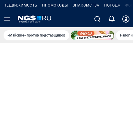
НЕДВИЖИМОСТЬ
ПРОМОКОДЫ
ЗНАКОМСТВА
ПОГОДА
ФО
«Майские» против подставщиков
Налог 