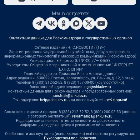
Мы в соцсетях
Контактные данные для Роскомнадзора и государственных органов
Сетевое издание «НГС.НОВОСТИ» (18+)
Зарегистрировано Федеральной службой по надзору в сфере связи,
информационных технологий и массовых коммуникаций (Роскомнадзор)
Регистрационный номер ЭЛ № ФС 77— 84683
Учредитель: Общество с ограниченной ответственностью "ИНТЕРНЕТ
ТЕХНОЛОГИИ"
Главный редактор: Громкова Елена Александровна
Адрес редакции: 630099, Россия, Новосибирск, ул. Ленина, д. 12, 6 этаж,
телефон 8 (383) 212-52-52, 8 (923) 157-00-00 (круглосуточно)
Электронный адрес редакции:
ngs@shkulev.ru
Контактные данные для Роскомнадзора и государственных органов:
juristnsk@shkulev.ru
Техподдержка:
help@shkulev.ru
или воспользуйтесь
веб-формой
Связаться с отделом продаж: 8 (383) 212-52-52, 8 (800) 200-03-83 (звонок
с сотового бесплатный),
reklamangs@shkulev.ru
Редакция сайта не несет ответственности за достоверность
информации, содержащейся в рекламных объявлениях.
Особенности эксплуатации (использования) веб-портала регулируются:
Руководством пользователя