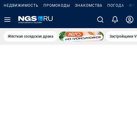
НЕДВИЖИМОСТЬ
ПРОМОКОДЫ
ЗНАКОМСТВА
ПОГОДА
ФО
Жёсткая соседская драка
Застройщики V