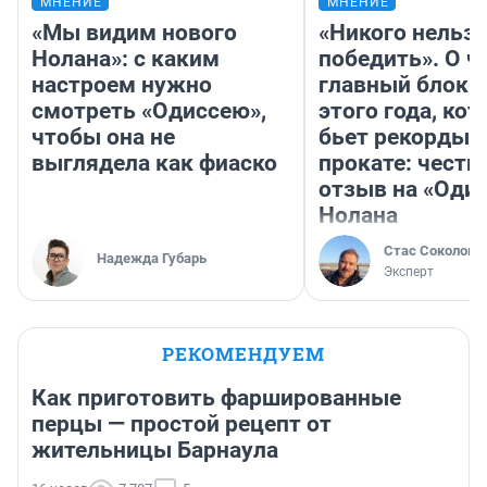
МНЕНИЕ
МНЕНИЕ
«Мы видим нового
«Никого нельз
Нолана»: с каким
победить». О ч
настроем нужно
главный блокб
смотреть «Одиссею»,
этого года, ко
чтобы она не
бьет рекорды 
выглядела как фиаско
прокате: честн
отзыв на «Оди
Нолана
Стас Соколов
Надежда Губарь
Эксперт
РЕКОМЕНДУЕМ
Как приготовить фаршированные
перцы — простой рецепт от
жительницы Барнаула