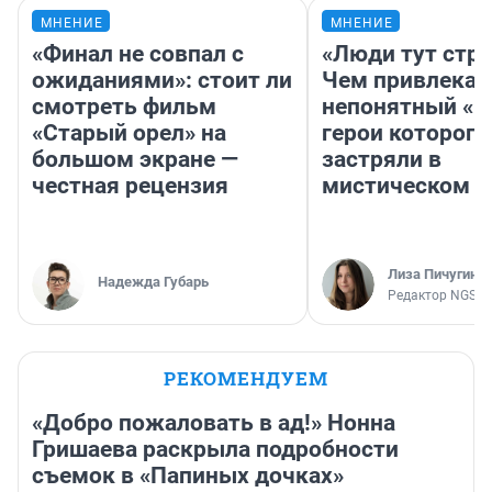
МНЕНИЕ
МНЕНИЕ
«Финал не совпал с
«Люди тут стр
ожиданиями»: стоит ли
Чем привлекае
смотреть фильм
непонятный «Н
«Старый орел» на
герои которого
большом экране —
застряли в
честная рецензия
мистическом о
Лиза Пичугина
Надежда Губарь
Редактор NGS.R
РЕКОМЕНДУЕМ
«Добро пожаловать в ад!» Нонна
Гришаева раскрыла подробности
съемок в «Папиных дочках»