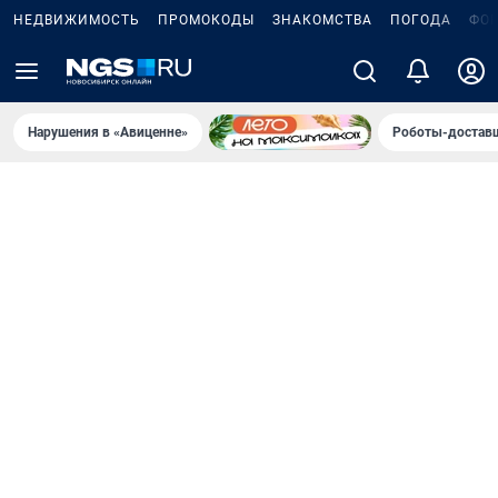
НЕДВИЖИМОСТЬ
ПРОМОКОДЫ
ЗНАКОМСТВА
ПОГОДА
ФО
Нарушения в «Авиценне»
Роботы-доставщ