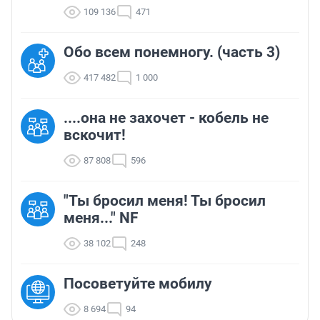
109 136
471
Обо всем понемногу. (часть 3)
417 482
1 000
....она не захочет - кобель не
вскочит!
87 808
596
"Ты бросил меня! Ты бросил
меня..." NF
38 102
248
Посоветуйте мобилу
8 694
94