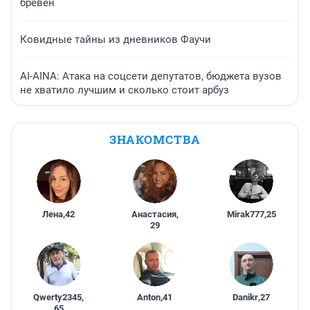
бревен
Ковидные тайны из дневников Фаучи
AI-AINA: Атака на соцсети депутатов, бюджета вузов
не хватило лучшим и сколько стоит арбуз
ЗНАКОМСТВА
Лена
,
42
Анастасия
,
Mirak777
,
25
29
Qwerty2345
,
Anton
,
41
Danikr
,
27
65