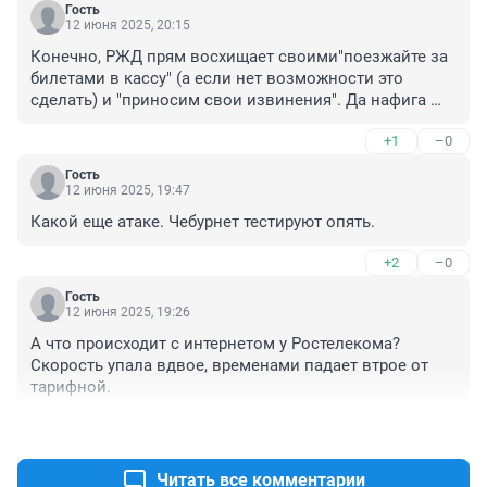
Гость
12 июня 2025, 20:15
Конечно, РЖД прям восхищает своими"поезжайте за 
билетами в кассу" (а если нет возможности это 
сделать) и "приносим свои извинения". Да нафига 
они нужны, сделайте так, чтоб работало мобильное 
+1
–0
приложение и можно без нервов купить/сдать 
билеты.
Гость
12 июня 2025, 19:47
Какой еще атаке. Чебурнет тестируют опять.
+2
–0
Гость
12 июня 2025, 19:26
А что происходит с интернетом у Ростелекома? 
Скорость упала вдвое, временами падает втрое от 
тарифной.
+4
–0
Читать все комментарии