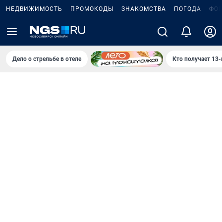
НЕДВИЖИМОСТЬ
ПРОМОКОДЫ
ЗНАКОМСТВА
ПОГОДА
ФО
Дело о стрельбе в отеле
Кто получает 13-