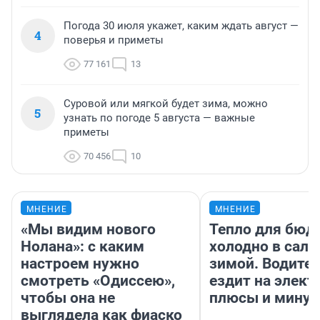
Погода 30 июля укажет, каким ждать август —
4
поверья и приметы
77 161
13
Суровой или мягкой будет зима, можно
5
узнать по погоде 5 августа — важные
приметы
70 456
10
МНЕНИЕ
МНЕНИЕ
«Мы видим нового
Тепло для бюд
Нолана»: с каким
холодно в сало
настроем нужно
зимой. Водител
смотреть «Одиссею»,
ездит на элект
чтобы она не
плюсы и мину
выглядела как фиаско