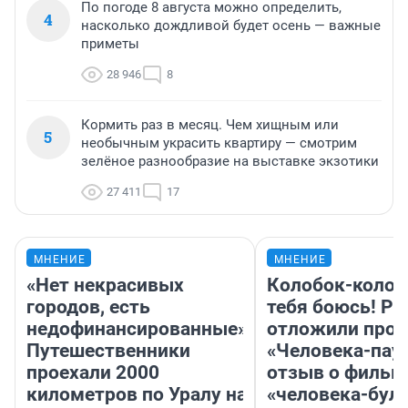
По погоде 8 августа можно определить,
4
насколько дождливой будет осень — важные
приметы
28 946
8
Кормить раз в месяц. Чем хищным или
5
необычным украсить квартиру — смотрим
зелёное разнообразие на выставке экзотики
27 411
17
МНЕНИЕ
МНЕНИЕ
«Нет некрасивых
Колобок-колобо
городов, есть
тебя боюсь! Ра
недофинансированные».
отложили прок
Путешественники
«Человека-пау
проехали 2000
отзыв о фильм
километров по Уралу на
«человека-бул