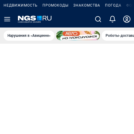
НЕДВИЖИМОСТЬ
ПРОМОКОДЫ
ЗНАКОМСТВА
ПОГОДА
ФО
Нарушения в «Авиценне»
Роботы-доставщ