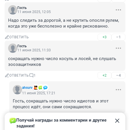
Гость
11 июня 2025, 12:05
Надо следить за дорогой, а не крутить опосля рулем, 
когда это уже бесполезно и крайне рискованно.
+3
–1
ОТВЕТИТЬ
Гость
11 июня 2025, 11:33
сокращать нужно число косуль и лосей, не слушать 
зоозащитников
+2
–4
ОТВЕТИТЬ
1
ahsurv
11 июня 2025, 17:21
Гость, сокращать нужно число идиотов и этот 
процесс идёт, они сами сокращаются.
+2
–0
ОТВЕТИТЬ
Получай награды за комментарии и другие 
задания!
Гость