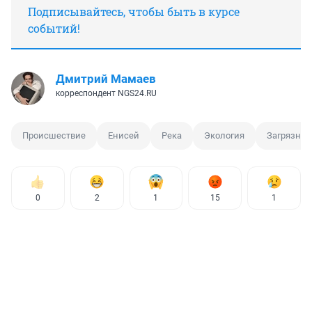
Подписывайтесь, чтобы быть в курсе
событий!
Дмитрий Мамаев
корреспондент NGS24.RU
Происшествие
Енисей
Река
Экология
Загрязнен
0
2
1
15
1