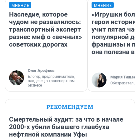
МНЕНИЕ
МНЕНИЕ
Наследие, которое
«Игрушки боль
чудом не развалилось:
герои истории»
транспортный эксперт
учит пятая час
разнес миф о «вечных»
популярной де
советских дорогах
франшизы и п
она полезна в
Олег Арефьев
Блогер, предприниматель,
Мария Тищенк
владелец в транспортном
Обозреватель
бизнесе
РЕКОМЕНДУЕМ
Смертельный аудит: за что в начале
2000-х убили бывшего главбуха
нефтяной компании Уфы