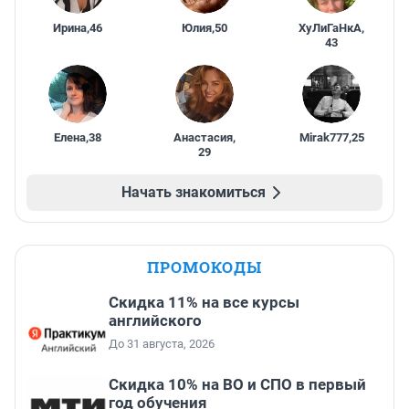
Ирина
,
46
Юлия
,
50
ХуЛиГаНкА
,
43
Елена
,
38
Анастасия
,
Mirak777
,
25
29
Начать знакомиться
ПРОМОКОДЫ
Скидка 11% на все курсы
английского
До 31 августа, 2026
Скидка 10% на ВО и СПО в первый
год обучения