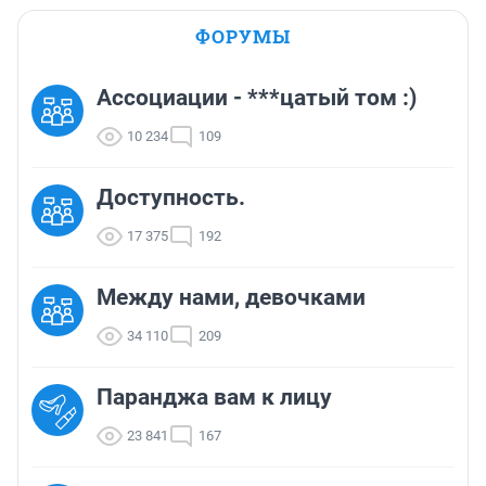
ФОРУМЫ
Ассоциации - ***цатый том :)
10 234
109
Доступность.
17 375
192
Между нами, девочками
34 110
209
Паранджа вам к лицу
23 841
167