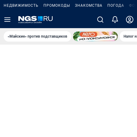
НЕДВИЖИМОСТЬ
ПРОМОКОДЫ
ЗНАКОМСТВА
ПОГОДА
ФО
«Майские» против подставщиков
Налог 