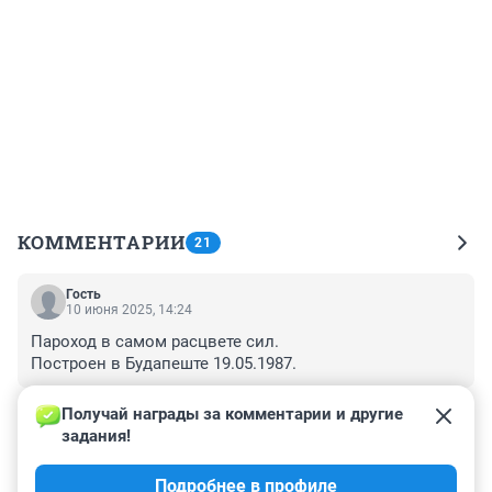
КОММЕНТАРИИ
21
Гость
10 июня 2025, 14:24
Пароход в самом расцвете сил.

Построен в Будапеште 19.05.1987.
+1
–0
Получай награды за комментарии и другие 
задания!
Гость
10 июня 2025, 12:10
Подробнее в профиле
это месть за мэра