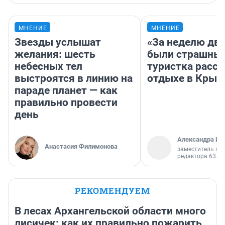
МНЕНИЕ
МНЕНИЕ
Звезды услышат
«За неделю две
желания: шесть
были страшные
небесных тел
туристка расск
выстроятся в линию на
отдыхе в Крым
параде планет — как
правильно провести
день
Александра Ис
Анастасия Филимонова
заместитель гл
редактора 63.RU
РЕКОМЕНДУЕМ
В лесах Архангельской области много
лисичек: как их правильно пожарить