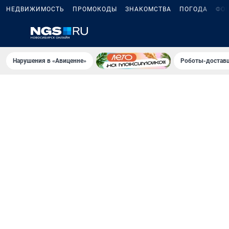
НЕДВИЖИМОСТЬ
ПРОМОКОДЫ
ЗНАКОМСТВА
ПОГОДА
ФО
Нарушения в «Авиценне»
Роботы-доставщ