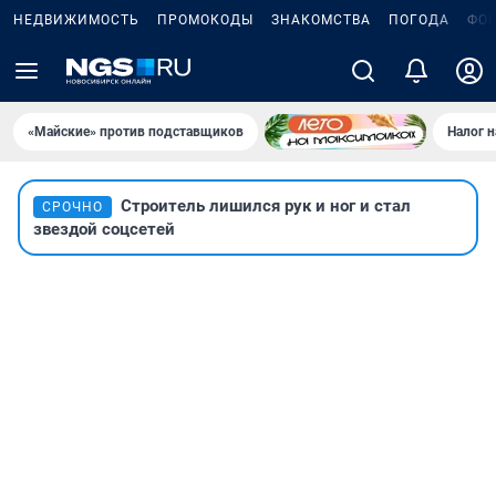
НЕДВИЖИМОСТЬ
ПРОМОКОДЫ
ЗНАКОМСТВА
ПОГОДА
ФО
«Майские» против подставщиков
Налог 
Строитель лишился рук и ног и стал
СРОЧНО
звездой соцсетей