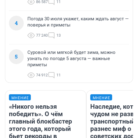
86 587
11
Погода 30 июля укажет, каким ждать август —
4
поверья и приметы
77 240
13
Суровой или мягкой будет зима, можно
5
узнать по погоде 5 августа — важные
приметы
74 912
11
МНЕНИЕ
МНЕНИЕ
«Никого нельзя
Наследие, кото
победить». О чём
чудом не разва
главный блокбастер
транспортный 
этого года, который
разнес миф о 
бьет рекорды в
советских доро