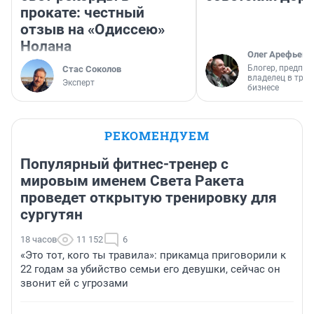
прокате: честный
отзыв на «Одиссею»
Нолана
Олег Арефьев
Блогер, предпри
Стас Соколов
владелец в тра
Эксперт
бизнесе
РЕКОМЕНДУЕМ
Популярный фитнес-тренер с
мировым именем Света Ракета
проведет открытую тренировку для
сургутян
18 часов
11 152
6
«Это тот, кого ты травила»: прикамца приговорили к
22 годам за убийство семьи его девушки, сейчас он
звонит ей с угрозами