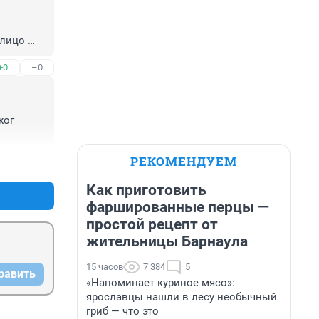
лицо 
+0
–0
ог 
РЕКОМЕНДУЕМ
+1
–0
Как приготовить
фаршированные перцы —
простой рецепт от
жительницы Барнаула
15 часов
7 384
5
равить
«Напоминает куриное мясо»:
ярославцы нашли в лесу необычный
гриб — что это