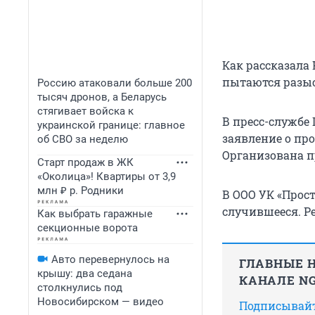
Как рассказала
пытаются разыс
Россию атаковали больше 200
тысяч дронов, а Беларусь
стягивает войска к
В пресс-службе
украинской границе: главное
заявление о пр
об СВО за неделю
Организована п
Старт продаж в ЖК
«Околица»! Квартиры от 3,9
млн ₽ р. Родники
В ООО УК «Прос
случившееся. Р
Как выбрать гаражные
секционные ворота
Авто перевернулось на
ГЛАВНЫЕ Н
крышу: два седана
КАНАЛЕ NG
столкнулись под
Новосибирском — видео
Подписывайте