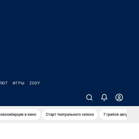
ЛЮТ
ИГРЫ
ZODY
овосибирцев в кино
Старт театрального сезона
7 грибов августа