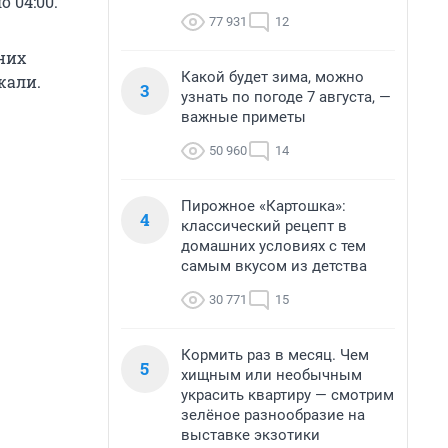
 04:00.
77 931
12
 них
Какой будет зима, можно
жали.
3
узнать по погоде 7 августа, —
важные приметы
50 960
14
Пирожное «Картошка»:
4
классический рецепт в
домашних условиях с тем
самым вкусом из детства
30 771
15
Кормить раз в месяц. Чем
5
хищным или необычным
украсить квартиру — смотрим
зелёное разнообразие на
выставке экзотики