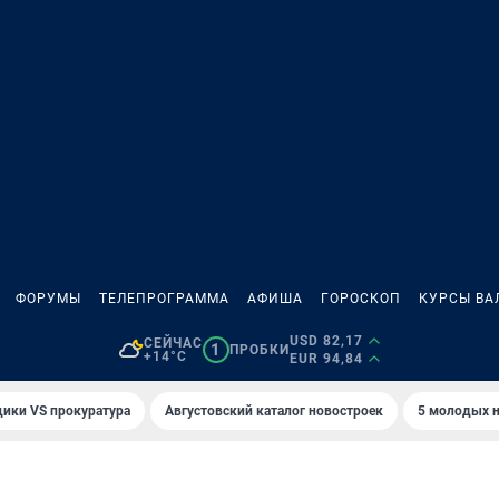
ФОРУМЫ
ТЕЛЕПРОГРАММА
АФИША
ГОРОСКОП
КУРСЫ ВА
USD 82,17
СЕЙЧАС
1
ПРОБКИ
+14°C
EUR 94,84
ики VS прокуратура
Августовский каталог новостроек
5 молодых н