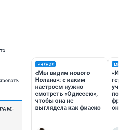
что
МНЕНИЕ
МНЕНИ
«Мы видим нового
«Игру
Нолана»: с каким
герои
тировать
настроем нужно
учит 
.
смотреть «Одиссею»,
попул
чтобы она не
франш
выглядела как фиаско
она п
ГРАМ-