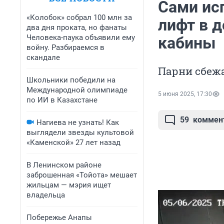
Сами ис
«Колобок» собрал 100 млн за
лифт в д
два дня проката, но фанаты
Человека-паука объявили ему
кабины
войну. Разбираемся в
скандале
Парни сбеж
Школьники победили на
Международной олимпиаде
5 июня 2025, 17:30
по ИИ в Казахстане
59
коммен
Нагиева не узнать! Как
выглядели звезды культовой
«Каменской» 27 лет назад
В Ленинском районе
заброшенная «Тойота» мешает
жильцам — мэрия ищет
владельца
Побережье Анапы