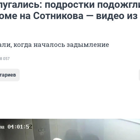
пугались: подростки подожгл
оме на Сотникова — видео из
али, когда началось задымление
8 057
тариев