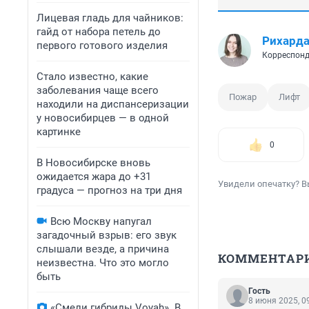
Лицевая гладь для чайников:
гайд от набора петель до
Рихард
первого готового изделия
Корреспонд
Стало известно, какие
заболевания чаще всего
Пожар
Лифт
находили на диспансеризации
у новосибирцев — в одной
картинке
0
В Новосибирске вновь
ожидается жара до +31
Увидели опечатку? В
градуса — прогноз на три дня
Всю Москву напугал
загадочный взрыв: его звук
слышали везде, а причина
КОММЕНТАР
неизвестна. Что это могло
быть
Гость
8 июня 2025, 0
«Смели гибриды Voyah». В