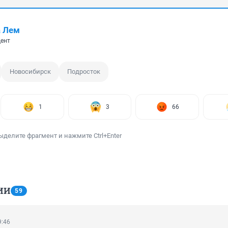
а Лем
ент
Новосибирск
Подросток
1
3
66
ыделите фрагмент и нажмите Ctrl+Enter
ИИ
59
9:46