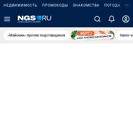
НЕДВИЖИМОСТЬ
ПРОМОКОДЫ
ЗНАКОМСТВА
ПОГОДА
ФО
«Майские» против подставщиков
Налог 