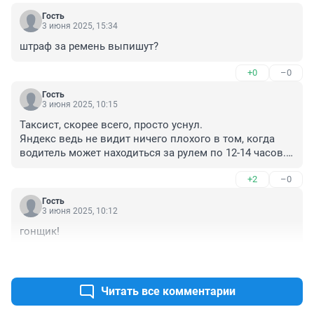
Гость
3 июня 2025, 15:34
штраф за ремень выпишут?
+0
–0
Гость
3 июня 2025, 10:15
Таксист, скорее всего, просто уснул.

Яндекс ведь не видит ничего плохого в том, когда 
водитель может находиться за рулем по 12-14 часов.

Я сам таксую и могу сказать, что уже после 8 часов 
+2
–0
ты начинаешь «плыть». И это я еще не курю, 
устраиваю регулярные перерывы по 30 минут с 
Гость
разминкой и полноценный обед.

3 июня 2025, 10:12
А есть такие, кто катает до упора, «отдыхая» в окнах 
гонщик!
между заказами урывками по 5-10 минут.

И это ведь не езда по трассе, а по городу. 

+0
–0
Сели бы вы в 23:00 в машину к водителю, зная, что он 
за рулем уже с 10 утра?

Читать все комментарии
А вот садитесь, потому что не знаете, а Яндекс очень 
«заботится» о вашей безопасности.
