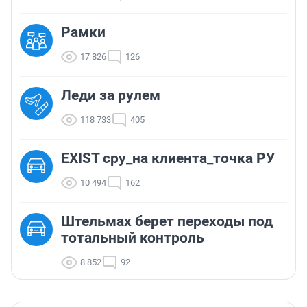
Рамки
17 826
126
Леди за рулем
118 733
405
EXIST сру_на клиента_точка РУ
10 494
162
Штельмах берет переходы под
тотальный контроль
8 852
92