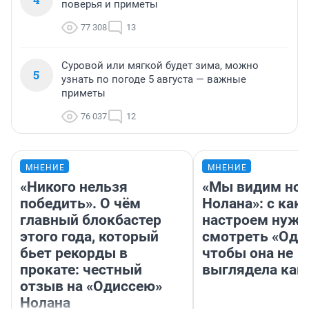
поверья и приметы
77 308
13
Суровой или мягкой будет зима, можно
5
узнать по погоде 5 августа — важные
приметы
76 037
12
МНЕНИЕ
МНЕНИЕ
«Никого нельзя
«Мы видим нов
победить». О чём
Нолана»: с как
главный блокбастер
настроем нужн
этого года, который
смотреть «Оди
бьет рекорды в
чтобы она не
прокате: честный
выглядела как
отзыв на «Одиссею»
Нолана