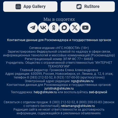
App Gallery
RuStore
Мы в соцсетях
Контактные данные для Роскомнадзора и государственных органов
Сетевое издание «НГС.НОВОСТИ» (18+)
Зарегистрировано Федеральной службой по надзору в сфере связи,
информационных технологий и массовых коммуникаций (Роскомнадзор)
Регистрационный номер ЭЛ № ФС 77— 84683
Учредитель: Общество с ограниченной ответственностью "ИНТЕРНЕТ
ТЕХНОЛОГИИ"
Главный редактор: Громкова Елена Александровна
Адрес редакции: 630099, Россия, Новосибирск, ул. Ленина, д. 12, 6 этаж,
телефон 8 (383) 212-52-52, 8 (923) 157-00-00 (круглосуточно)
Электронный адрес редакции:
ngs@shkulev.ru
Контактные данные для Роскомнадзора и государственных органов:
juristnsk@shkulev.ru
Техподдержка:
help@shkulev.ru
или воспользуйтесь
веб-формой
Связаться с отделом продаж: 8 (383) 212-52-52, 8 (800) 200-03-83 (звонок
с сотового бесплатный),
reklamangs@shkulev.ru
Редакция сайта не несет ответственности за достоверность
информации, содержащейся в рекламных объявлениях.