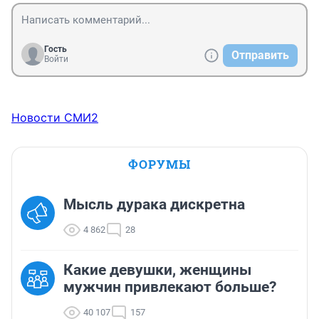
Я после 8 часов предпочитаю заканчивать, так как 
чувствую, что уже залипаю и еду на автомате, плохо 
оценивая обстановку. Но яша вообще не против, если 
я продолжу и добью 12-14 часов.
Гость
Отправить
Войти
Новости СМИ2
ФОРУМЫ
Мысль дурака дискретна
4 862
28
Какие девушки, женщины
мужчин привлекают больше?
40 107
157