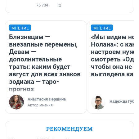
76 704
12
МНЕНИЕ
МНЕНИЕ
Близнецам —
«Мы видим нов
внезапные перемены,
Нолана»: с как
Девам —
настроем нужн
дополнительные
смотреть «Оди
траты: каким будет
чтобы она не
август для всех знаков
выглядела как
зодиака — таро-
прогноз
Анастасия Першина
Надежда Губар
Автор мнения
РЕКОМЕНДУЕМ