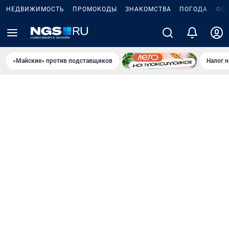
НЕДВИЖИМОСТЬ
ПРОМОКОДЫ
ЗНАКОМСТВА
ПОГОДА
ФО
«Майские» против подставщиков
Налог 