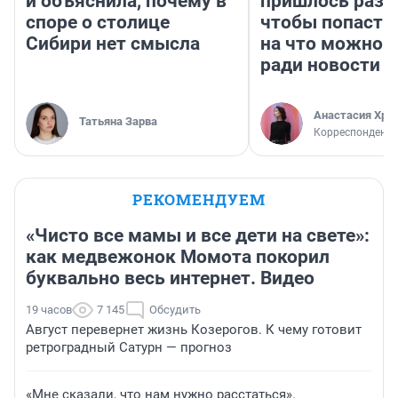
и объяснила, почему в
пришлось разд
споре о столице
чтобы попасть 
Сибири нет смысла
на что можно 
ради новости
Анастасия Хри
Татьяна Зарва
Корреспондент
РЕКОМЕНДУЕМ
«Чисто все мамы и все дети на свете»:
как медвежонок Момота покорил
буквально весь интернет. Видео
19 часов
7 145
Обсудить
Август перевернет жизнь Козерогов. К чему готовит
ретроградный Сатурн — прогноз
«Мне сказали, что нам нужно расстаться».