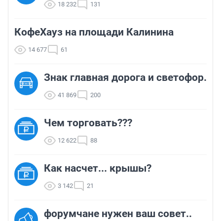
18 232
131
КофеХауз на площади Калинина
14 677
61
Знак главная дорога и светофор.
41 869
200
Чем торговать???
12 622
88
Как насчет... крышы?
3 142
21
форумчане нужен ваш совет..