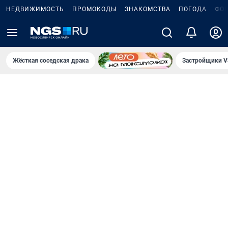
НЕДВИЖИМОСТЬ
ПРОМОКОДЫ
ЗНАКОМСТВА
ПОГОДА
ФО
Жёсткая соседская драка
Застройщики V