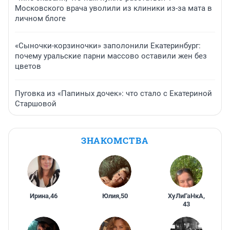
Московского врача уволили из клиники из-за мата в
личном блоге
«Сыночки-корзиночки» заполонили Екатеринбург:
почему уральские парни массово оставили жен без
цветов
Пуговка из «Папиных дочек»: что стало с Екатериной
Старшовой
ЗНАКОМСТВА
Ирина
,
46
Юлия
,
50
ХуЛиГаНкА
,
43