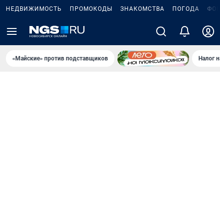
НЕДВИЖИМОСТЬ
ПРОМОКОДЫ
ЗНАКОМСТВА
ПОГОДА
ФО
«Майские» против подставщиков
Налог 