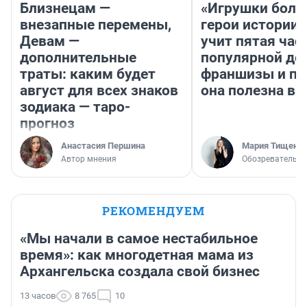
Близнецам —
«Игрушки боль
внезапные перемены,
герои истории»
Девам —
учит пятая час
дополнительные
популярной де
траты: каким будет
франшизы и п
август для всех знаков
она полезна в
зодиака — таро-
прогноз
Анастасия Першина
Мария Тищенк
Автор мнения
Обозреватель
РЕКОМЕНДУЕМ
«Мы начали в самое нестабильное
время»: как многодетная мама из
Архангельска создала свой бизнес
13 часов
8 765
10