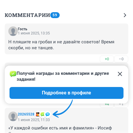
КОММЕНТАРИИ
59
Гость
1 июня 2025, 13:35
Н пляшите на гробах и не давайте советов! Время 
скорби, но не танцев.
+0
–0
Гость
1 июня 2025, 11:37
Получай награды за комментарии и другие 
задания!
Да в принципе по фото всё понятно: очередной 
водятел на большегрузе (стоит на рухнувшей части 
Подробнее в профиле
моста) решил проскочить по мосту/путепроводу 
проигнорировав предупреждающий знак о его 
+4
–1
предельной грузоподъёмности.
20265528
1 июня 2025, 11:33
«У каждой ошибки есть имя и фамилия» - Иосиф 