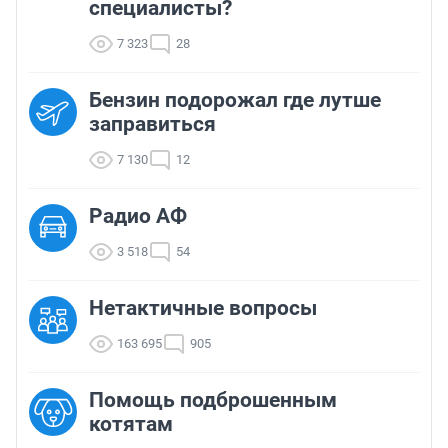
специалисты?
7 323
28
Бензин подорожал где лутше
заправиться
7 130
12
Радио АФ
3 518
54
Нетактичные вопросы
163 695
905
Помощь подброшенным
котятам