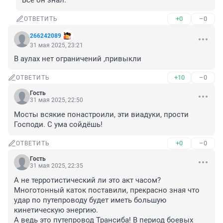
Всё он знал.
+0
–0
ОТВЕТИТЬ
266242089
31 мая 2025, 23:21
В аулах нет ограничений ,привыкли
+10
–0
ОТВЕТИТЬ
Гость
31 мая 2025, 22:50
Мосты всякие понастроили, эти виадуки, прости 
Господи. С ума сойдёшь!
+0
–0
ОТВЕТИТЬ
Гость
31 мая 2025, 22:35
А не терротистический ли это акт часом?

Многотонный каток поставили, прекрасно зная что 
удар по путепроводу будет иметь большую 
кинетическую энергию.

А ведь это путепровод Трансиба! В период боевых 