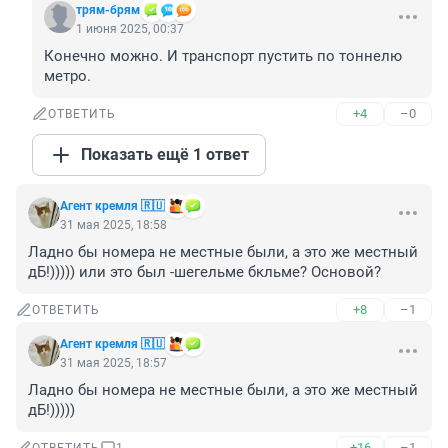
трям-брям
1 июня 2025, 00:37
Конечно можно. И транспорт пустить по тоннелю 
метро.
+4
–0
ОТВЕТИТЬ
Показать ещё 1 ответ
Агент кремля 🇷🇺
31 мая 2025, 18:58
Ладно бы номера не местные были, а это же местный 
дБ!))))) или это был -шегельме бкльме? Основой?
+8
–1
ОТВЕТИТЬ
Агент кремля 🇷🇺
31 мая 2025, 18:57
Ладно бы номера не местные были, а это же местный 
дБ!)))))
+16
–1