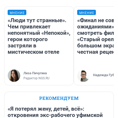
МНЕНИЕ
МНЕНИЕ
«Люди тут странные».
«Финал не совп
Чем привлекает
ожиданиями»: 
непонятный «Непокой»,
смотреть фил
герои которого
«Старый орел» 
застряли в
большом экран
мистическом отеле
честная рецен
Лиза Пичугина
Надежда Губар
Редактор NGS.RU
РЕКОМЕНДУЕМ
«Я потерял жену, детей, всё»:
откровения экс-рабочего уфимской