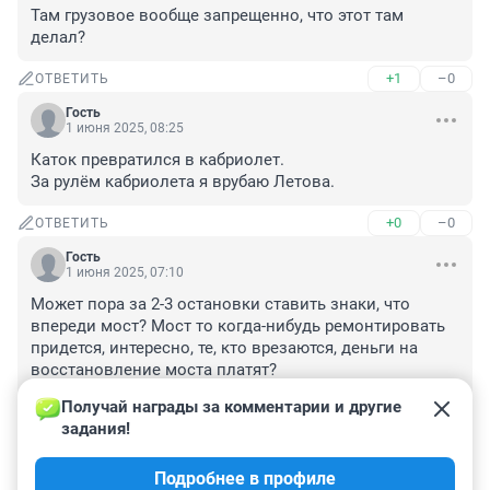
Там грузовое вообще запрещенно, что этот там 
делал?
+1
–0
ОТВЕТИТЬ
Гость
1 июня 2025, 08:25
Каток превратился в кабриолет.

За рулём кабриолета я врубаю Летова.
+0
–0
ОТВЕТИТЬ
Гость
1 июня 2025, 07:10
Может пора за 2-3 остановки ставить знаки, что 
впереди мост? Мост то когда-нибудь ремонтировать 
придется, интересно, те, кто врезаются, деньги на 
восстановление моста платят? 

Должны быть знаки, запрещающие спецтехники, 
Получай награды за комментарии и другие 
фурам ездить по красному проспекту. Поставьте 
задания!
заранее, что люди видели, не все же местные. 
Подумать немного на перспективу, не первый раз же 
Подробнее в профиле
происходит