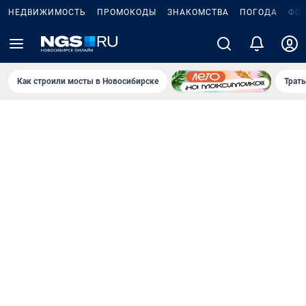
НЕДВИЖИМОСТЬ
ПРОМОКОДЫ
ЗНАКОМСТВА
ПОГОДА
ФО
Как строили мосты в Новосибирске
Траты