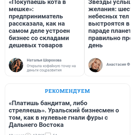
«Покупаешь кота в
Звезды услыш
мешке»:
желания: шест
предприниматель
небесных тел
рассказала, как на
выстроятся в 
самом деле устроен
параде планет 
бизнес со складами
правильно про
дешевых товаров
день
Наталья Шорохова
Анастасия Фил
Открыла кофейную точку на
деньги соцразвития
РЕКОМЕНДУЕМ
«Платишь бандитам, либо
стреляешь». Уральский бизнесмен о
том, как в нулевые гнали фуры с
Дальнего Востока