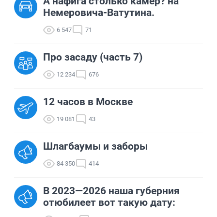
А нафига столько камер? на
Немеровича-Ватутина.
6 547
71
Про засаду (часть 7)
12 234
676
12 часов в Москве
19 081
43
Шлагбаумы и заборы
84 350
414
В 2023—2026 наша губерния
отюбилеет вот такую дату: