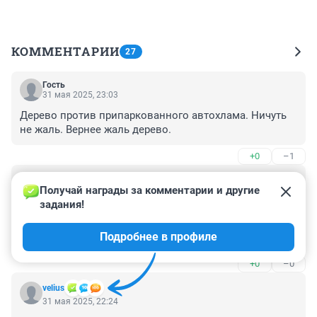
КОММЕНТАРИИ
27
Гость
31 мая 2025, 23:03
Дерево против припаркованного автохлама. Ничуть 
не жаль. Вернее жаль дерево.
+0
–1
Гость
31 мая 2025, 22:55
Получай награды за комментарии и другие 
задания!
Что за город? Быдлосибирск. Идешь по тротуару, тебя 
обгоняют велосипедисты, мотоциклисты, самокаты. 
Подробнее в профиле
Уже не говоря, что ямы кругом. Заходишь в Марию ра, 
там одни иностранные специалисты-хамло.
+0
–0
velius
31 мая 2025, 22:24