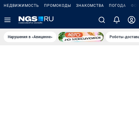
НЕДВИЖИМОСТЬ
ПРОМОКОДЫ
ЗНАКОМСТВА
ПОГОДА
ФО
Нарушения в «Авиценне»
Роботы-доставщ